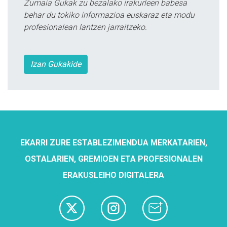
Zumaia Gukak zu bezalako irakurleen babesa
behar du tokiko informazioa euskaraz eta modu
profesionalean lantzen jarraitzeko.
Izan Gukakide
EKARRI ZURE ESTABLEZIMENDUA MERKATARIEN,
OSTALARIEN, GREMIOEN ETA PROFESIONALEN
ERAKUSLEIHO DIGITALERA