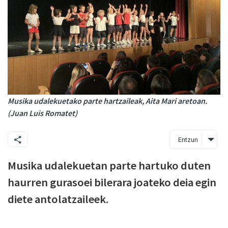
Musika udalekuetako parte hartzaileak, Aita Mari aretoan.
(Juan Luis Romatet)
Entzun
Musika udalekuetan parte hartuko duten
haurren gurasoei bilerara joateko deia egin
diete antolatzaileek.