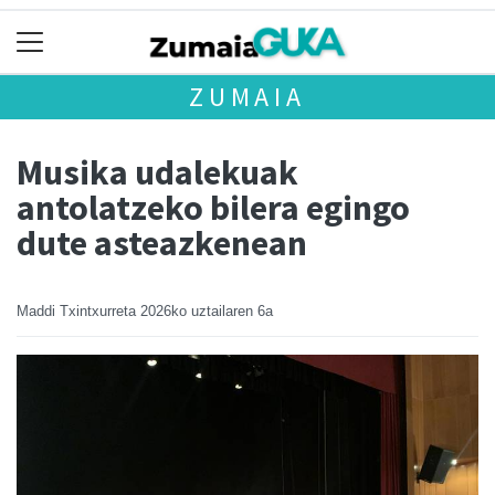
ZUMAIA
Musika udalekuak
antolatzeko bilera egingo
dute asteazkenean
Maddi Txintxurreta
2026ko uztailaren 6a