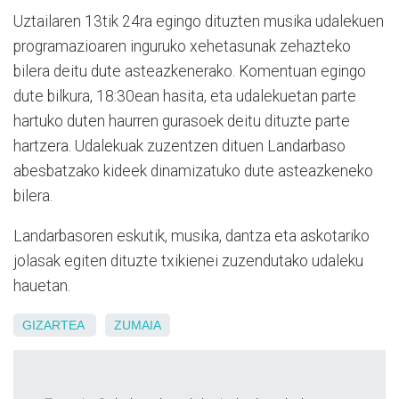
Uztailaren 13tik 24ra egingo dituzten musika udalekuen
programazioaren inguruko xehetasunak zehazteko
bilera deitu dute asteazkenerako. Komentuan egingo
dute bilkura, 18:30ean hasita, eta udalekuetan parte
hartuko duten haurren gurasoek deitu dituzte parte
hartzera. Udalekuak zuzentzen dituen Landarbaso
abesbatzako kideek dinamizatuko dute asteazkeneko
bilera.
Landarbasoren eskutik, musika, dantza eta askotariko
jolasak egiten dituzte txikienei zuzendutako udaleku
hauetan.
GIZARTEA
ZUMAIA