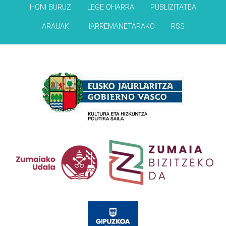
HONI BURUZ
LEGE OHARRA
PUBLIZITATEA
ARAUAK
HARREMANETARAKO
RSS
Babesleak