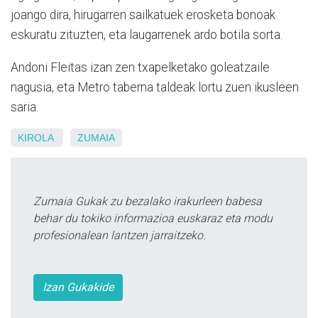
joango dira, hirugarren sailkatuek erosketa bonoak
eskuratu zituzten, eta laugarrenek ardo botila sorta.
Andoni Fleitas izan zen txapelketako goleatzaile
nagusia, eta Metro taberna taldeak lortu zuen ikusleen
saria.
KIROLA
ZUMAIA
Zumaia Gukak zu bezalako irakurleen babesa
behar du tokiko informazioa euskaraz eta modu
profesionalean lantzen jarraitzeko.
Izan Gukakide