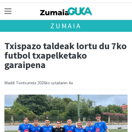
ZUMAIA
Txispazo taldeak lortu du 7ko
futbol txapelketako
garaipena
Maddi Txintxurreta
2026ko uztailaren 4a