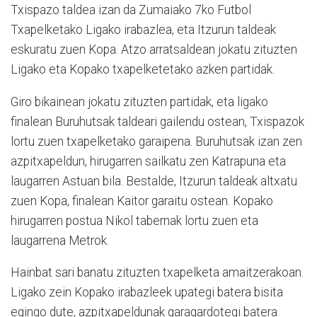
Txispazo taldea izan da Zumaiako 7ko Futbol
Txapelketako Ligako irabazlea, eta Itzurun taldeak
eskuratu zuen Kopa. Atzo arratsaldean jokatu zituzten
Ligako eta Kopako txapelketetako azken partidak.
Giro bikainean jokatu zituzten partidak, eta ligako
finalean Buruhutsak taldeari gailendu ostean, Txispazok
lortu zuen txapelketako garaipena. Buruhutsak izan zen
azpitxapeldun, hirugarren sailkatu zen Katrapuna eta
laugarren Astuan bila. Bestalde, Itzurun taldeak altxatu
zuen Kopa, finalean Kaitor garaitu ostean. Kopako
hirugarren postua Nikol tabernak lortu zuen eta
laugarrena Metrok.
Hainbat sari banatu zituzten txapelketa amaitzerakoan.
Ligako zein Kopako irabazleek upategi batera bisita
egingo dute, azpitxapeldunak garagardotegi batera