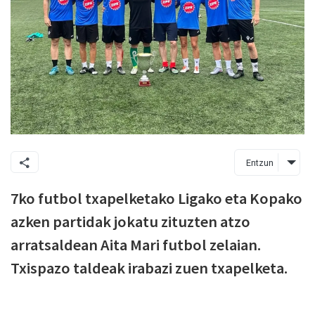
Entzun
7ko futbol txapelketako Ligako eta Kopako
azken partidak jokatu zituzten atzo
arratsaldean Aita Mari futbol zelaian.
Txispazo taldeak irabazi zuen txapelketa.