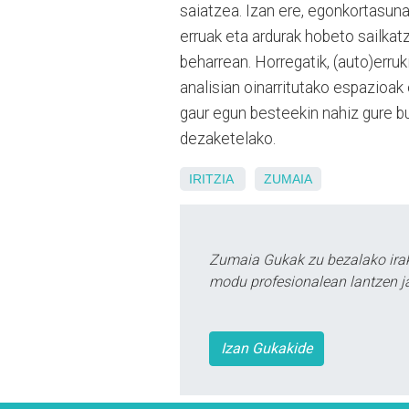
saiatzea. Izan ere, egonkortasuna
erruak eta ardurak hobeto sailkat
beharrean. Horregatik, (auto)err
analisian oinarritutako espazioak 
gaur egun besteekin nahiz gure 
dezaketelako.
IRITZIA
ZUMAIA
Zumaia Gukak zu bezalako irak
modu profesionalean lantzen ja
Izan Gukakide