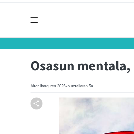
Osasun mentala, 
Aitor Ibarguren
2026ko uztailaren 5a