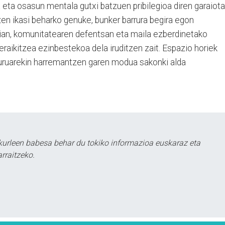
 eta osasun mentala gutxi batzuen pribilegioa diren garaiota
zen ikasi beharko genuke, bunker barrura begira egon
ukian, komunitatearen defentsan eta maila ezberdinetako
eraikitzea ezinbestekoa dela iruditzen zait. Espazio horiek
buruarekin harremantzen garen modua sakonki alda
urleen babesa behar du tokiko informazioa euskaraz eta
rraitzeko.