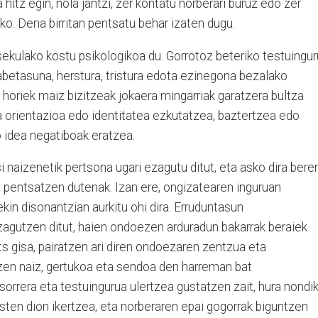
 hitz egin, nola jantzi, zer kontatu norberari buruz edo zer
o. Dena birritan pentsatu behar izaten dugu.
sekulako kostu psikologikoa du. Gorrotoz beteriko testuingur
gabetasuna, herstura, tristura edota ezinegona bezalako
horiek maiz bizitzeak jokaera mingarriak garatzera bultza
a orientazioa edo identitatea ezkutatzea, baztertzea edo
 idea negatiboak eratzea.
i naizenetik pertsona ugari ezagutu ditut, eta asko dira bere
a pentsatzen dutenak. Izan ere, ongizatearen inguruan
kin disonantzian aurkitu ohi dira. Erruduntasun
agutzen ditut, haien ondoezen arduradun bakarrak beraiek
ats gisa, pairatzen ari diren ondoezaren zentzua eta
tzen naiz, gertukoa eta sendoa den harreman bat
sorrera eta testuingurua ulertzea gustatzen zait, hura nondi
sten dion ikertzea, eta norberaren epai gogorrak biguntzen