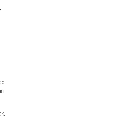
,
go
n,
ak,