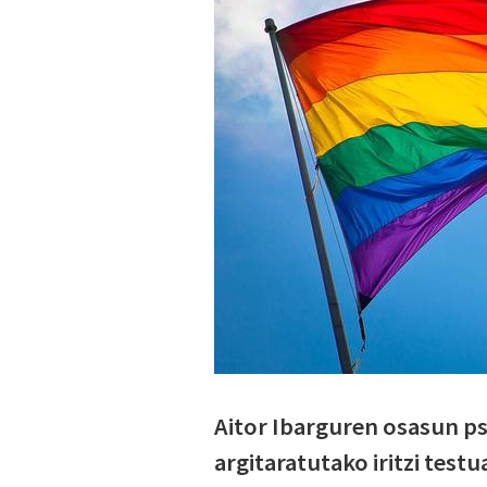
Aitor Ibarguren osasun p
argitaratutako iritzi test