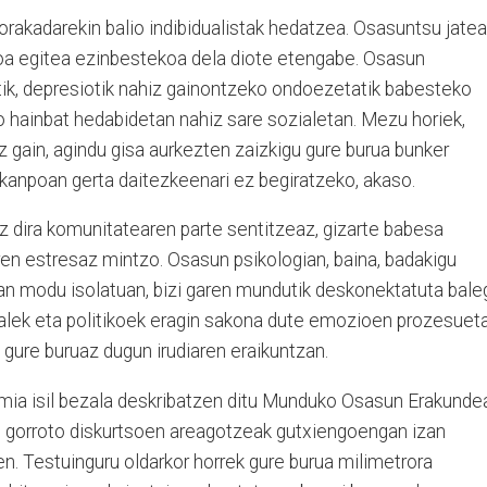
rakadarekin balio indibidualistak hedatzea. Osasuntsu jatea
ikoa egitea ezinbestekoa dela diote etengabe. Osasun
tik, depresiotik nahiz gainontzeko ondoezetatik babesteko
o hainbat hedabidetan nahiz sare sozialetan. Mezu horiek,
az gain, agindu gisa aurkezten zaizkigu gure burua bunker
kanpoan gerta daitezkeenari ez begiratzeko, akaso.
ez dira komunitatearen parte sentitzeaz, gizarte babesa
ren estresaz mintzo. Osasun psikologian, baina, badakigu
an modu isolatuan, bizi garen mundutik deskonektatuta bale
ialek eta politikoek eragin sakona dute emozioen prozesueta
gure buruaz dugun irudiaren eraikuntzan.
mia isil bezala deskribatzen ditu Munduko Osasun Erakunde
e gorroto diskurtsoen areagotzeak gutxiengoengan izan
n. Testuinguru oldarkor horrek gure burua milimetrora