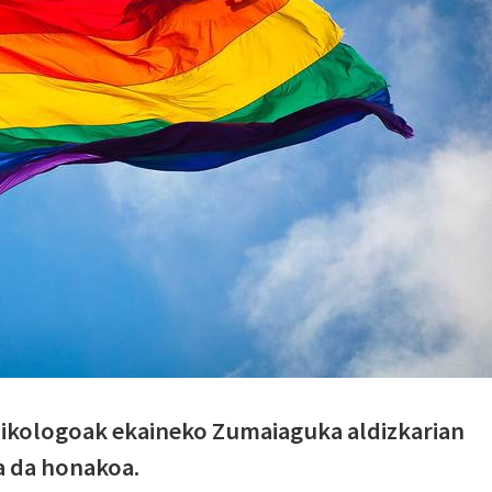
sikologoak ekaineko Zumaiaguka aldizkarian
ua da honakoa.