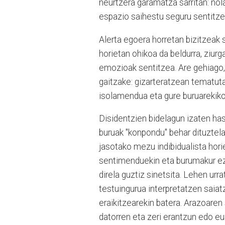
neurtzera garamatza sarritan: nola
espazio saihestu seguru sentitzek
Alerta egoera horretan bizitzeak 
horietan ohikoa da beldurra, ziur
emozioak sentitzea. Are gehiago, 
gaitzake: gizarteratzean tematut
isolamendua eta gure buruarekiko
Disidentzien bidelagun izaten has
buruak "konpondu" behar dituztel
jasotako mezu indibidualista horie
sentimenduekin eta burumakur ez
direla guztiz sinetsita. Lehen urr
testuingurua interpretatzen saia
eraikitzearekin batera. Arazoaren 
datorren eta zeri erantzun edo eu