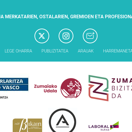
A MERKATARIEN, OSTALARIEN, GREMIOEN ETA PROFESION
LEGE OHARRA
PUBLIZITATEA
ARAUAK
HARREMANET
Babesleak