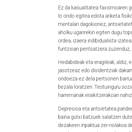
Ez da kasualitatea faxismoaren go
lo ondo egitea edota ariketa fis
mentalari dagokionez, antsietate
aholku ugarirekin egiten dugu top
ordea, izaera indibidualista izate
funtzioan pentsatzera zuzenduz, 
Hedabideak eta eragileak, aldiz, 
jasotzeaz edo disidentziak dakar
ondoeza ez dela pertsonen barru
bezala loratzen. Testuinguru soz
harremanak eraikitzerakoan nahiz 
Depresioa eta antsietatea pande
baina gutxi batzuek salatzen dut
dezakeen inpaktua zer-nolakoa de