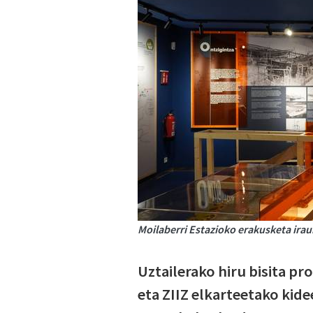
Moilaberri Estazioko erakusketa irau
Uztailerako hiru bisita p
eta ZIIZ elkarteetako kid