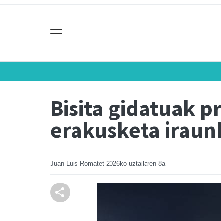
Bisita gidatuak p
erakusketa iraun
Juan Luis Romatet
2026ko uztailaren 8a