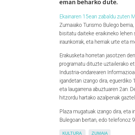
eman beharko dute.
Ekainaren 15ean zabaldu zuten Mo
Zumaiako Turismo Bulego berria, 
bisitatu daiteke eraikineko lehen 
iraunkorrak, eta herriak urte eta
Erakusketa horretan jasotzen den 
programatu dituzte uztailerako e
Industria-ondarearen Informazioa 
igandetan izango dira, eguerdiko 
eta laugarrena abuztuaren 2an. De
hitzordu hartako azalpenak gaztel
Plaza mugatuak izango dira, eta 
Bulegoan bertan, edo telefonoz 9
KULTURA
ZUMAIA