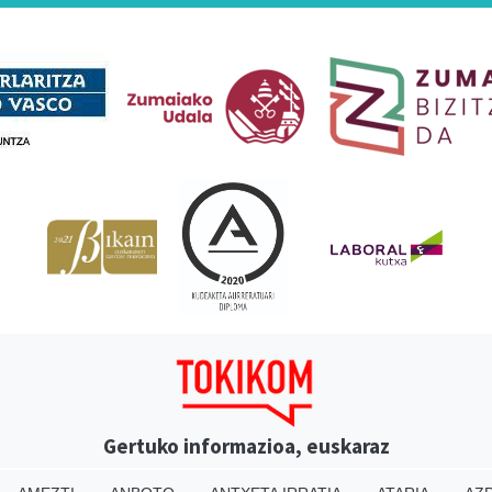
Babesleak
Gertuko informazioa, euskaraz