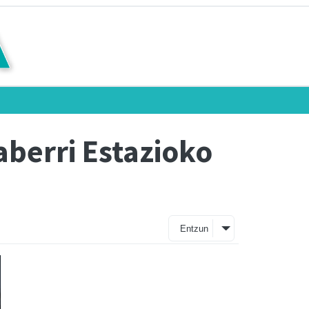
aberri Estazioko
Entzun