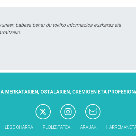
urleen babesa behar du tokiko informazioa euskaraz eta
rraitzeko.
A MERKATARIEN, OSTALARIEN, GREMIOEN ETA PROFESION
LEGE OHARRA
PUBLIZITATEA
ARAUAK
HARREMANET