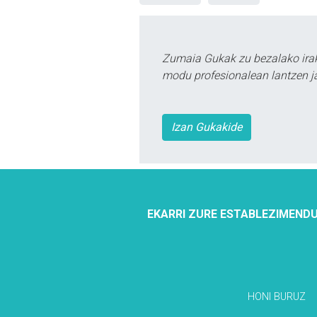
Zumaia Gukak zu bezalako irak
modu profesionalean lantzen ja
Izan Gukakide
EKARRI ZURE ESTABLEZIMENDU
HONI BURUZ