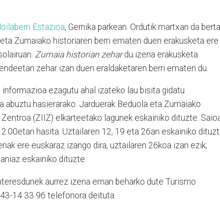
ilaberri Estazioa
, Gernika parkean. Ordutik martxan da bert
eta Zumaiako historiaren berri ematen duen erakusketa ere
solairuan.
Zumaia historian zehar
du izena erakusketa
 mendeetan zehar izan duen eraldaketaren berri ematen du.
informazioa ezagutu ahal izateko lau bisita gidatu
ta abuztu hasierarako. Jarduerak Beduola eta Zumaiako
Zentroa (ZIIZ) elkarteetako lagunek eskainiko dituzte. Saio
12:00etan hasita. Uztailaren 12, 19 eta 26an eskainiko dituzt
nak ere euskaraz izango dira, uztailaren 26koa izan ezik;
aniaz eskainiko dituzte.
interesdunek aurrez izena eman beharko dute Turismo
43-14 33 96 telefonora deituta.