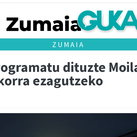
ZUMAIA
rogramatu dituzte Moil
korra ezagutzeko