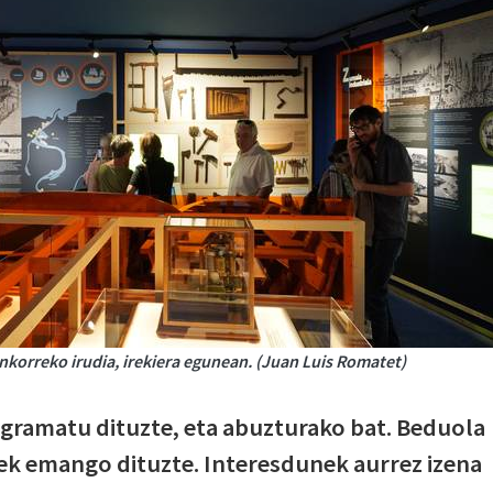
nkorreko irudia, irekiera egunean. (Juan Luis Romatet)
rogramatu dituzte, eta abuzturako bat. Beduola
eek emango dituzte. Interesdunek aurrez izena