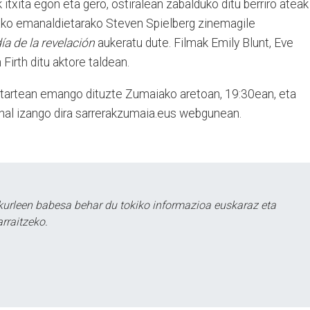
itxita egon eta gero, ostiralean zabalduko ditu berriro ateak
rako emanaldietarako Steven Spielberg zinemagile
día de la revelación
aukeratu dute. Filmak Emily Blunt, Eve
irth ditu aktore taldean.
bitartean emango dituzte Zumaiako aretoan, 19:30ean, eta
 ahal izango dira sarrerakzumaia.eus webgunean.
urleen babesa behar du tokiko informazioa euskaraz eta
rraitzeko.