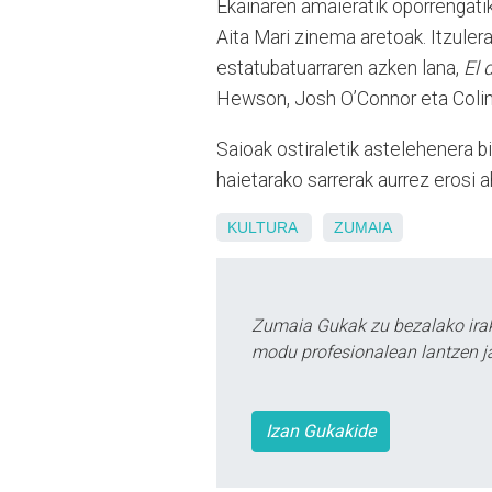
Ekainaren amaieratik oporrengatik 
Aita Mari zinema aretoak. Itzule
estatubatuarraren azken lana,
El 
Hewson, Josh O’Connor eta Colin F
Saioak ostiraletik astelehenera 
haietarako sarrerak aurrez erosi
KULTURA
ZUMAIA
Zumaia Gukak zu bezalako irak
modu profesionalean lantzen ja
Izan Gukakide