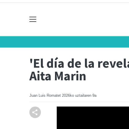
'El día de la rev
Aita Marin
Juan Luis Romatet
2026ko uztailaren 9a