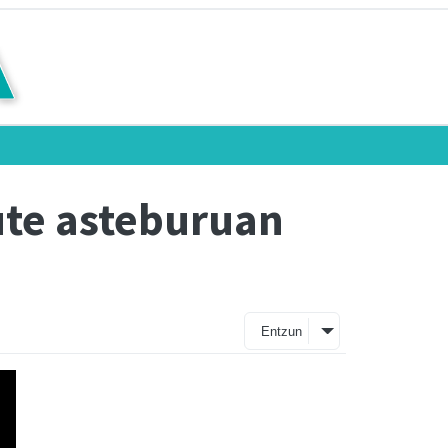
dute asteburuan
Entzun