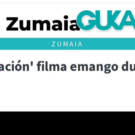
ZUMAIA
elación' filma emango 