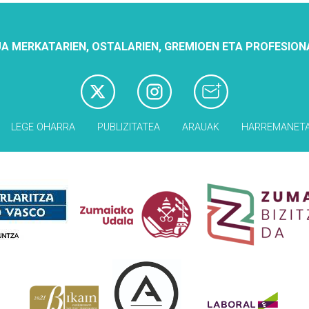
A MERKATARIEN, OSTALARIEN, GREMIOEN ETA PROFESION
LEGE OHARRA
PUBLIZITATEA
ARAUAK
HARREMANET
Babesleak