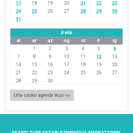
17
18
19
20
21
22
23
24
25
26
27
28
29
30
31
Iraila
al
ar
az
og
ol
lr
ig
1
2
3
4
5
6
7
8
9
10
11
12
13
14
15
16
17
18
19
20
21
22
23
24
25
26
27
28
29
30
Urte osoko agenda ikusi »»
EKARRI ZURE ESTABLEZIMENDUA MERKATARIEN,