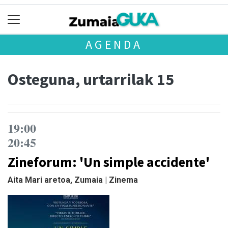
AGENDA
Osteguna, urtarrilak 15
19:00
20:45
Zineforum: 'Un simple accidente'
Aita Mari aretoa, Zumaia | Zinema