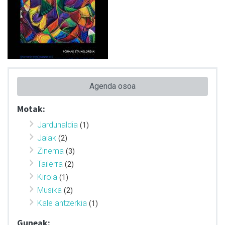
Agenda osoa
Motak:
Jardunaldia
(1)
Jaiak
(2)
Zinema
(3)
Tailerra
(2)
Kirola
(1)
Musika
(2)
Kale antzerkia
(1)
Guneak: