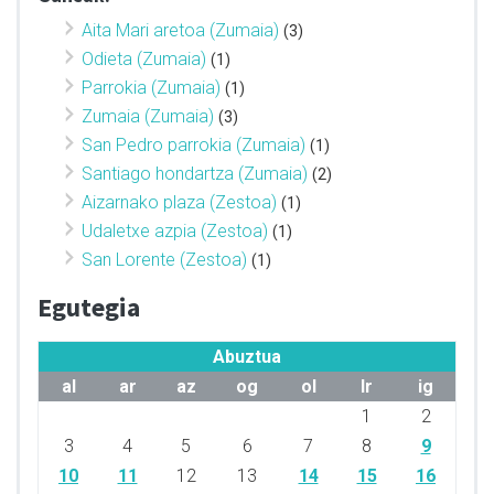
Aita Mari aretoa (Zumaia)
(3)
Odieta (Zumaia)
(1)
Parrokia (Zumaia)
(1)
Zumaia (Zumaia)
(3)
San Pedro parrokia (Zumaia)
(1)
Santiago hondartza (Zumaia)
(2)
Aizarnako plaza (Zestoa)
(1)
Udaletxe azpia (Zestoa)
(1)
San Lorente (Zestoa)
(1)
Egutegia
Abuztua
al
ar
az
og
ol
lr
ig
1
2
3
4
5
6
7
8
9
10
11
12
13
14
15
16