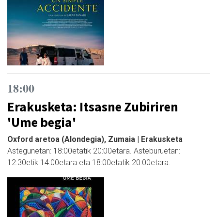
18:00
Erakusketa: Itsasne Zubiriren
'Ume begia'
Oxford aretoa (Alondegia), Zumaia | Erakusketa
Astegunetan: 18:00etatik 20:00etara. Asteburuetan:
12:30etik 14:00etara eta 18:00etatik 20:00etara.