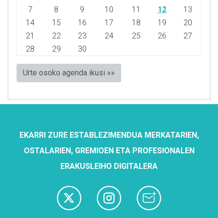
7
8
9
10
11
12
13
14
15
16
17
18
19
20
21
22
23
24
25
26
27
28
29
30
Urte osoko agenda ikusi »»
EKARRI ZURE ESTABLEZIMENDUA MERKATARIEN,
OSTALARIEN, GREMIOEN ETA PROFESIONALEN
ERAKUSLEIHO DIGITALERA