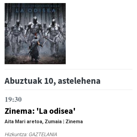
Abuztuak 10, astelehena
19:30
Zinema: 'La odisea'
Aita Mari aretoa, Zumaia | Zinema
Hizkuntza:
GAZTELANIA