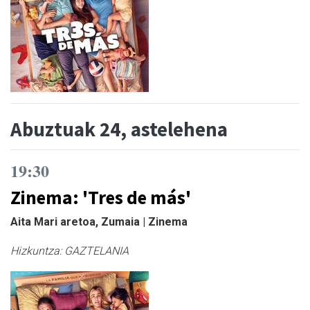
Abuztuak 24, astelehena
19:30
Zinema: 'Tres de más'
Aita Mari aretoa, Zumaia | Zinema
Hizkuntza:
GAZTELANIA