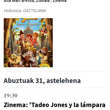
Aita Mari aretoa, Zumaia | Zinema
Hizkuntza:
GAZTELANIA
Abuztuak 31, astelehena
19:30
Zinema: 'Tadeo Jones y la lámpara