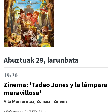
Abuztuak 29, larunbata
19:30
Zinema: 'Tadeo Jones y la lámpara
maravillosa'
Aita Mari aretoa, Zumaia | Zinema