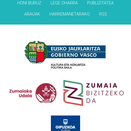
HONI BURUZ
LEGE OHARRA
PUBLIZITATEA
ARAUAK
HARREMANETARAKO
RSS
Babesleak