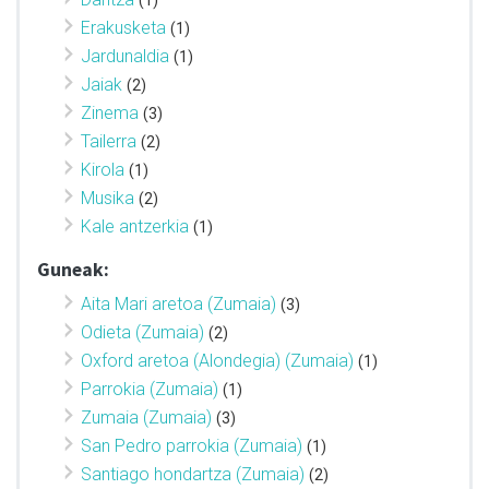
(1)
Erakusketa
(1)
Jardunaldia
(1)
Jaiak
(2)
Zinema
(3)
Tailerra
(2)
Kirola
(1)
Musika
(2)
Kale antzerkia
(1)
Guneak:
Aita Mari aretoa (Zumaia)
(3)
Odieta (Zumaia)
(2)
Oxford aretoa (Alondegia) (Zumaia)
(1)
Parrokia (Zumaia)
(1)
Zumaia (Zumaia)
(3)
San Pedro parrokia (Zumaia)
(1)
Santiago hondartza (Zumaia)
(2)