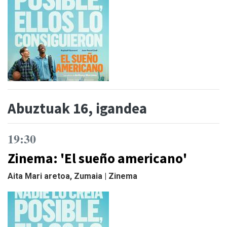
Abuztuak 16, igandea
19:30
Zinema: 'El sueño americano'
Aita Mari aretoa, Zumaia | Zinema