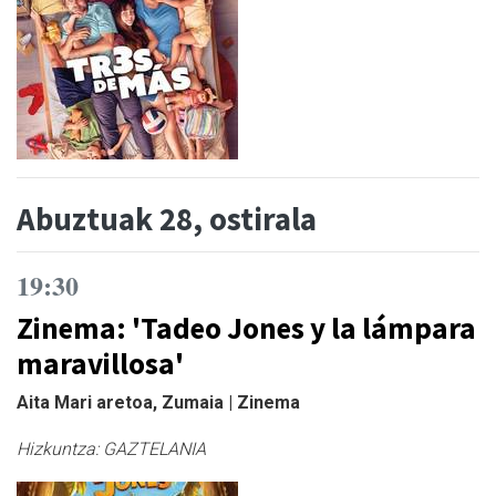
Abuztuak 28, ostirala
19:30
Zinema: 'Tadeo Jones y la lámpara
maravillosa'
Aita Mari aretoa, Zumaia | Zinema
Hizkuntza:
GAZTELANIA