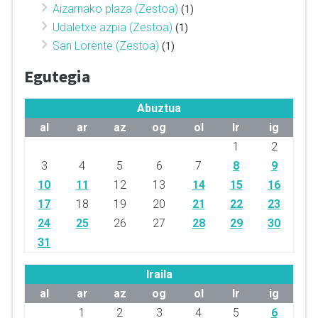
Aizarnako plaza (Zestoa)
(1)
Udaletxe azpia (Zestoa)
(1)
San Lorente (Zestoa)
(1)
Egutegia
Abuztua
al
ar
az
og
ol
lr
ig
1
2
3
4
5
6
7
8
9
10
11
12
13
14
15
16
17
18
19
20
21
22
23
24
25
26
27
28
29
30
31
Iraila
al
ar
az
og
ol
lr
ig
1
2
3
4
5
6