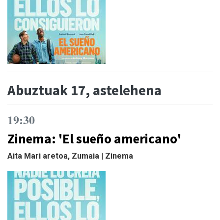
Abuztuak 17, astelehena
19:30
Zinema: 'El sueño americano'
Aita Mari aretoa, Zumaia | Zinema