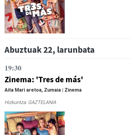
Abuztuak 22, larunbata
19:30
Zinema: 'Tres de más'
Aita Mari aretoa, Zumaia | Zinema
Hizkuntza:
GAZTELANIA