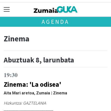
AGENDA
Zinema
Abuztuak 8, larunbata
19:30
Zinema: 'La odisea'
Aita Mari aretoa, Zumaia | Zinema
Hizkuntza:
GAZTELANIA