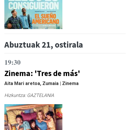
Abuztuak 21, ostirala
19:30
Zinema: 'Tres de más'
Aita Mari aretoa, Zumaia | Zinema
Hizkuntza:
GAZTELANIA