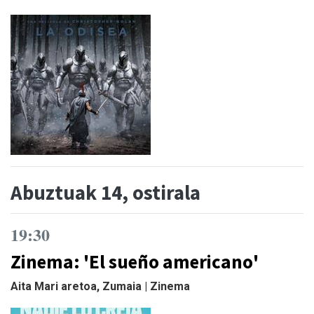
Abuztuak 14, ostirala
19:30
Zinema: 'El sueño americano'
Aita Mari aretoa, Zumaia | Zinema