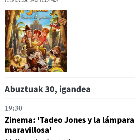
Hizkuntza:
GAZTELANIA
Abuztuak 30, igandea
19:30
Zinema: 'Tadeo Jones y la lámpara
maravillosa'