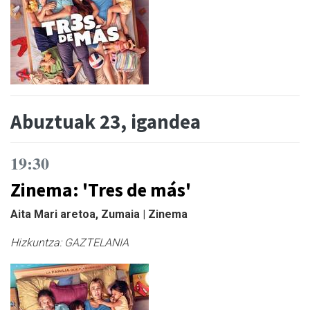
Abuztuak 23, igandea
19:30
Zinema: 'Tres de más'
Aita Mari aretoa, Zumaia | Zinema
Hizkuntza:
GAZTELANIA