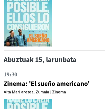
Abuztuak 15, larunbata
19:30
Zinema: 'El sueño americano'
Aita Mari aretoa, Zumaia | Zinema