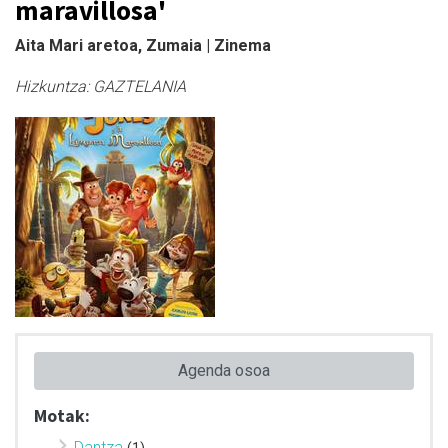
maravillosa'
Aita Mari aretoa, Zumaia | Zinema
Hizkuntza:
GAZTELANIA
Agenda osoa
Motak:
Dantza