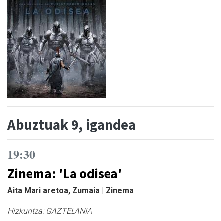
Abuztuak 9, igandea
19:30
Zinema: 'La odisea'
Aita Mari aretoa, Zumaia | Zinema
Hizkuntza:
GAZTELANIA