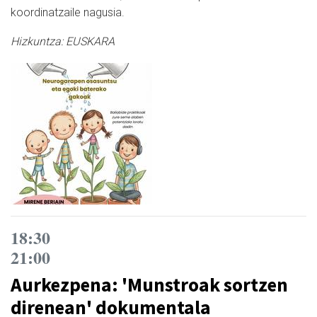
koordinatzaile nagusia.
Hizkuntza:
EUSKARA
18:30
21:00
Aurkezpena: 'Munstroak sortzen
direnean' dokumentala