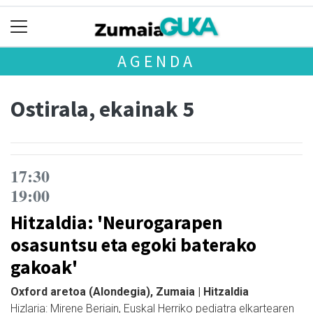
AGENDA
Ostirala, ekainak 5
17:30
19:00
Hitzaldia: 'Neurogarapen
osasuntsu eta egoki baterako
gakoak'
Oxford aretoa (Alondegia), Zumaia | Hitzaldia
Hizlaria: Mirene Beriain, Euskal Herriko pediatra elkartearen