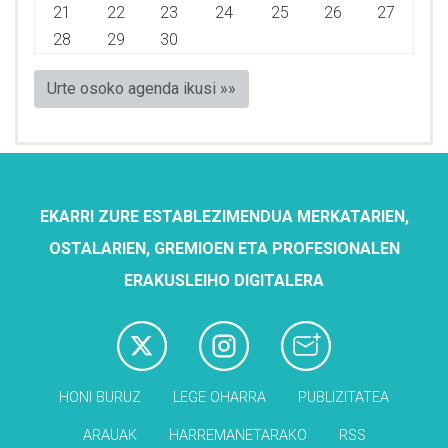
21
22
23
24
25
26
27
28
29
30
Urte osoko agenda ikusi »»
EKARRI ZURE ESTABLEZIMENDUA MERKATARIEN,
OSTALARIEN, GREMIOEN ETA PROFESIONALEN
ERAKUSLEIHO DIGITALERA
HONI BURUZ
LEGE OHARRA
PUBLIZITATEA
ARAUAK
HARREMANETARAKO
RSS