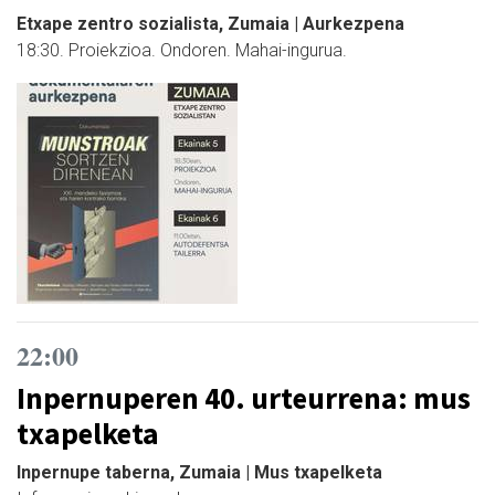
Etxape zentro sozialista, Zumaia | Aurkezpena
18:30. Proiekzioa. Ondoren. Mahai-ingurua.
22:00
Inpernuperen 40. urteurrena: mus
txapelketa
Inpernupe taberna, Zumaia | Mus txapelketa