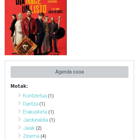
Agenda osoa
Motak:
Kontzertua
(1)
Dantza
(1)
Erakusketa
(1)
Jardunaldia
(1)
Jaiak
(2)
Zinema
(4)