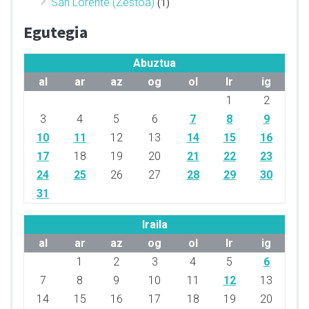
San Lorente (Zestoa)
(1)
Egutegia
Abuztua
al
ar
az
og
ol
lr
ig
1
2
3
4
5
6
7
8
9
10
11
12
13
14
15
16
17
18
19
20
21
22
23
24
25
26
27
28
29
30
31
Iraila
al
ar
az
og
ol
lr
ig
1
2
3
4
5
6
7
8
9
10
11
12
13
14
15
16
17
18
19
20