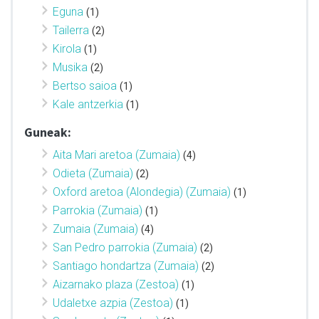
Eguna
(1)
Tailerra
(2)
Kirola
(1)
Musika
(2)
Bertso saioa
(1)
Kale antzerkia
(1)
Guneak:
Aita Mari aretoa (Zumaia)
(4)
Odieta (Zumaia)
(2)
Oxford aretoa (Alondegia) (Zumaia)
(1)
Parrokia (Zumaia)
(1)
Zumaia (Zumaia)
(4)
San Pedro parrokia (Zumaia)
(2)
Santiago hondartza (Zumaia)
(2)
Aizarnako plaza (Zestoa)
(1)
Udaletxe azpia (Zestoa)
(1)