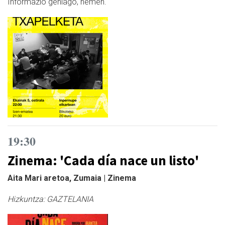
Informazio gehiago, hemen.
19:30
Zinema: 'Cada día nace un listo'
Aita Mari aretoa, Zumaia | Zinema
Hizkuntza:
GAZTELANIA