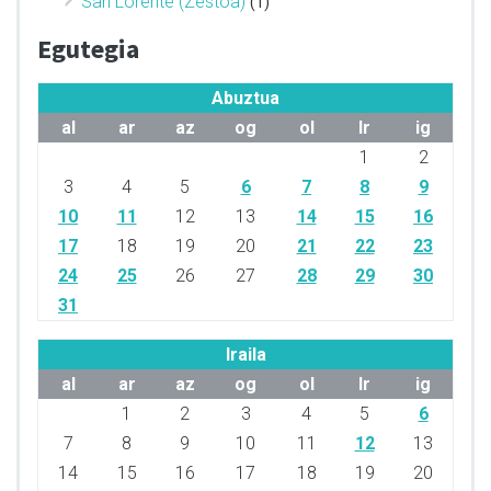
San Lorente (Zestoa)
(1)
Egutegia
Abuztua
al
ar
az
og
ol
lr
ig
1
2
3
4
5
6
7
8
9
10
11
12
13
14
15
16
17
18
19
20
21
22
23
24
25
26
27
28
29
30
31
Iraila
al
ar
az
og
ol
lr
ig
1
2
3
4
5
6
7
8
9
10
11
12
13
14
15
16
17
18
19
20