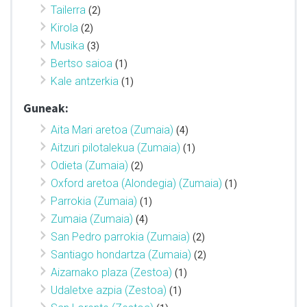
Tailerra
(2)
Kirola
(2)
Musika
(3)
Bertso saioa
(1)
Kale antzerkia
(1)
Guneak:
Aita Mari aretoa (Zumaia)
(4)
Aitzuri pilotalekua (Zumaia)
(1)
Odieta (Zumaia)
(2)
Oxford aretoa (Alondegia) (Zumaia)
(1)
Parrokia (Zumaia)
(1)
Zumaia (Zumaia)
(4)
San Pedro parrokia (Zumaia)
(2)
Santiago hondartza (Zumaia)
(2)
Aizarnako plaza (Zestoa)
(1)
Udaletxe azpia (Zestoa)
(1)