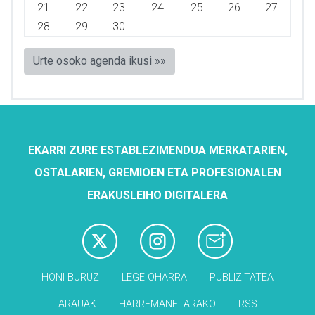
21
22
23
24
25
26
27
28
29
30
Urte osoko agenda ikusi »»
EKARRI ZURE ESTABLEZIMENDUA MERKATARIEN,
OSTALARIEN, GREMIOEN ETA PROFESIONALEN
ERAKUSLEIHO DIGITALERA
HONI BURUZ
LEGE OHARRA
PUBLIZITATEA
ARAUAK
HARREMANETARAKO
RSS