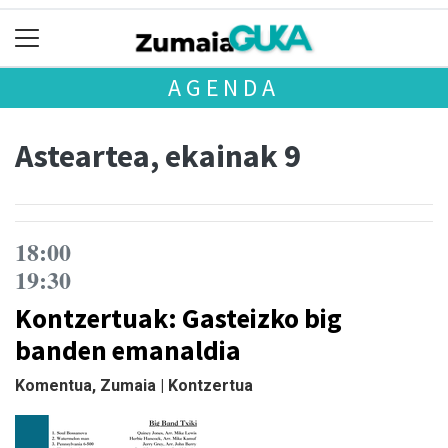
AGENDA
Asteartea, ekainak 9
18:00
19:30
Kontzertuak: Gasteizko big
banden emanaldia
Komentua, Zumaia | Kontzertua