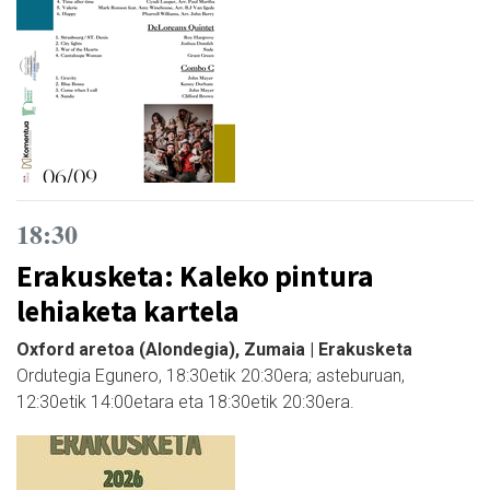
18:30
Erakusketa: Kaleko pintura
lehiaketa kartela
Oxford aretoa (Alondegia), Zumaia | Erakusketa
Ordutegia Egunero, 18:30etik 20:30era; asteburuan,
12:30etik 14:00etara eta 18:30etik 20:30era.