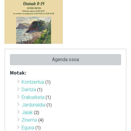
Agenda osoa
Motak:
Kontzertua
(1)
Dantza
(1)
Erakusketa
(1)
Jardunaldia
(1)
Jaiak
(2)
Zinema
(4)
Eguna
(1)