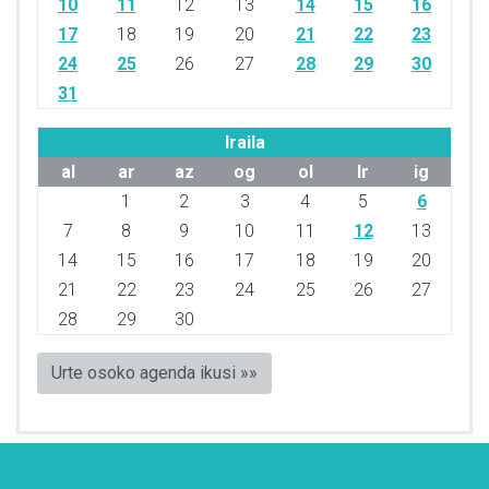
10
11
12
13
14
15
16
17
18
19
20
21
22
23
24
25
26
27
28
29
30
31
Iraila
al
ar
az
og
ol
lr
ig
1
2
3
4
5
6
7
8
9
10
11
12
13
14
15
16
17
18
19
20
21
22
23
24
25
26
27
28
29
30
Urte osoko agenda ikusi »»