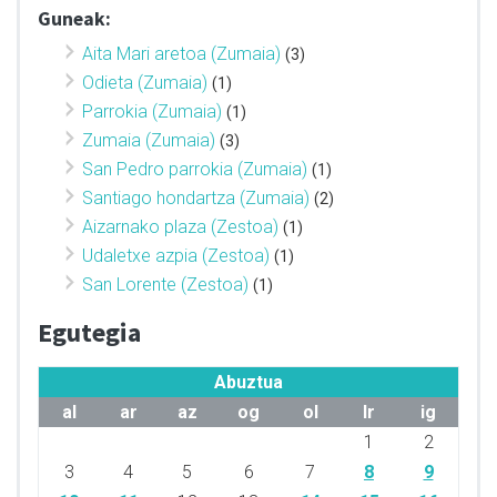
Guneak:
Aita Mari aretoa (Zumaia)
(3)
Odieta (Zumaia)
(1)
Parrokia (Zumaia)
(1)
Zumaia (Zumaia)
(3)
San Pedro parrokia (Zumaia)
(1)
Santiago hondartza (Zumaia)
(2)
Aizarnako plaza (Zestoa)
(1)
Udaletxe azpia (Zestoa)
(1)
San Lorente (Zestoa)
(1)
Egutegia
Abuztua
al
ar
az
og
ol
lr
ig
1
2
3
4
5
6
7
8
9