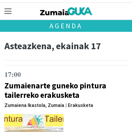
AGENDA
Asteazkena, ekainak 17
17:00
Zumaienarte guneko pintura
tailerreko erakusketa
Zumaiena Ikastola, Zumaia | Erakusketa