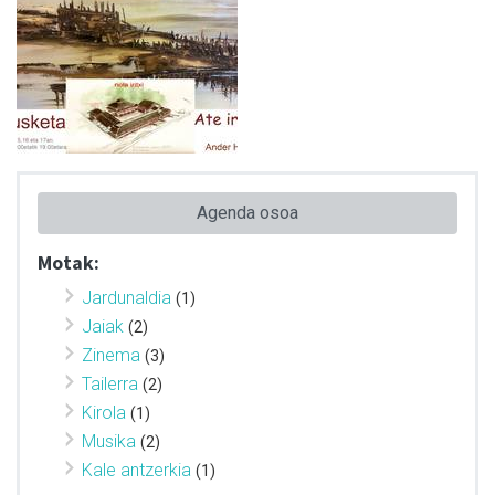
Agenda osoa
Motak:
Jardunaldia
(1)
Jaiak
(2)
Zinema
(3)
Tailerra
(2)
Kirola
(1)
Musika
(2)
Kale antzerkia
(1)