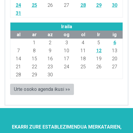
24
25
26
27
28
29
30
31
Iraila
al
ar
az
og
ol
lr
ig
1
2
3
4
5
6
7
8
9
10
11
12
13
14
15
16
17
18
19
20
21
22
23
24
25
26
27
28
29
30
Urte osoko agenda ikusi »»
EKARRI ZURE ESTABLEZIMENDUA MERKATARIEN,