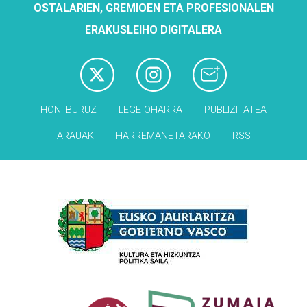
OSTALARIEN, GREMIOEN ETA PROFESIONALEN
ERAKUSLEIHO DIGITALERA
HONI BURUZ
LEGE OHARRA
PUBLIZITATEA
ARAUAK
HARREMANETARAKO
RSS
Babesleak