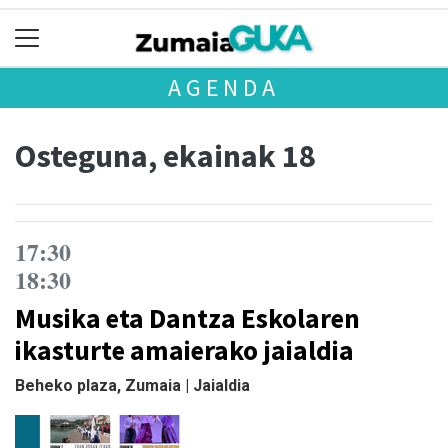
AGENDA
Osteguna, ekainak 18
17:30
18:30
Musika eta Dantza Eskolaren
ikasturte amaierako jaialdia
Beheko plaza, Zumaia | Jaialdia