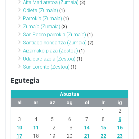
Aita Mari aretoa (Zumaia)
(3)
Odieta (Zumaia)
(1)
Parrokia (Zumaia)
(1)
Zumaia (Zumaia)
(3)
San Pedro parrokia (Zumaia)
(1)
Santiago hondartza (Zumaia)
(2)
Aizarnako plaza (Zestoa)
(1)
Udaletxe azpia (Zestoa)
(1)
San Lorente (Zestoa)
(1)
Egutegia
Abuztua
al
ar
az
og
ol
lr
ig
1
2
3
4
5
6
7
8
9
10
11
12
13
14
15
16
17
18
19
20
21
22
23