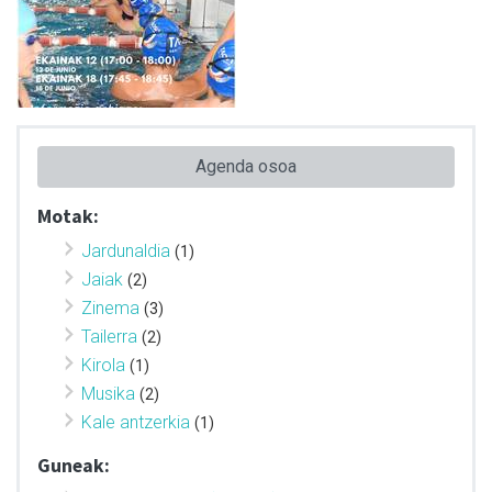
Agenda osoa
Motak:
Jardunaldia
(1)
Jaiak
(2)
Zinema
(3)
Tailerra
(2)
Kirola
(1)
Musika
(2)
Kale antzerkia
(1)
Guneak: