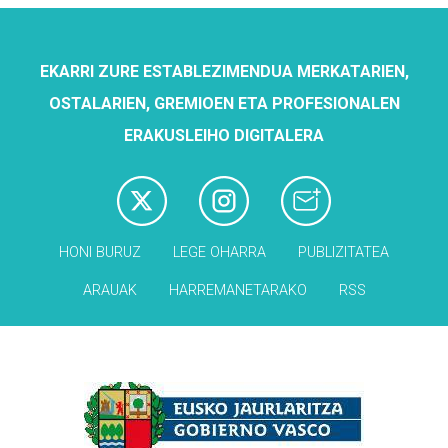
EKARRI ZURE ESTABLEZIMENDUA MERKATARIEN,
OSTALARIEN, GREMIOEN ETA PROFESIONALEN
ERAKUSLEIHO DIGITALERA
HONI BURUZ
LEGE OHARRA
PUBLIZITATEA
ARAUAK
HARREMANETARAKO
RSS
Babesleak