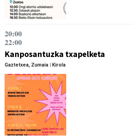
20:00
22:00
Kanposantuzka txapelketa
Gaztetxea, Zumaia | Kirola