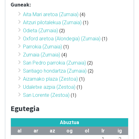
Guneak:
Aita Mari aretoa (Zumaia)
(4)
Aitzuri pilotalekua (Zumaia)
(1)
Odieta (Zumaia)
(2)
Oxford aretoa (Alondegia) (Zumaia)
(1)
Parrokia (Zumaia)
(1)
Zumaia (Zumaia)
(4)
San Pedro parrokia (Zumaia)
(2)
Santiago hondartza (Zumaia)
(2)
Aizarnako plaza (Zestoa)
(1)
Udaletxe azpia (Zestoa)
(1)
San Lorente (Zestoa)
(1)
Egutegia
Abuztua
al
ar
az
og
ol
lr
ig