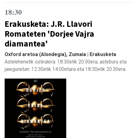
18:30
Erakusketa: J.R. Llavori
Romateten 'Dorjee Vajra
diamantea'
Oxford aretoa (Alondegia), Zumaia | Erakusketa
Astelehenetik ostiralera: 18:30etik 20:30era; asteburu eta
jaiegunetan: 12:30etik 14:00etara eta 18:30etik 20:30era.