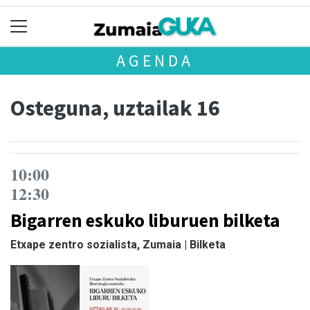
AGENDA
Osteguna, uztailak 16
10:00
12:30
Bigarren eskuko liburuen bilketa
Etxape zentro sozialista, Zumaia | Bilketa