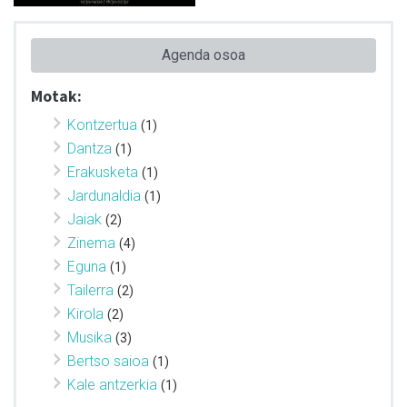
Agenda osoa
Motak:
Kontzertua
(1)
Dantza
(1)
Erakusketa
(1)
Jardunaldia
(1)
Jaiak
(2)
Zinema
(4)
Eguna
(1)
Tailerra
(2)
Kirola
(2)
Musika
(3)
Bertso saioa
(1)
Kale antzerkia
(1)