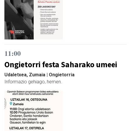
11:00
Ongietorri festa Saharako umeei
Udaletxea, Zumaia | Ongietorria
Informazio gehiago, hemen.