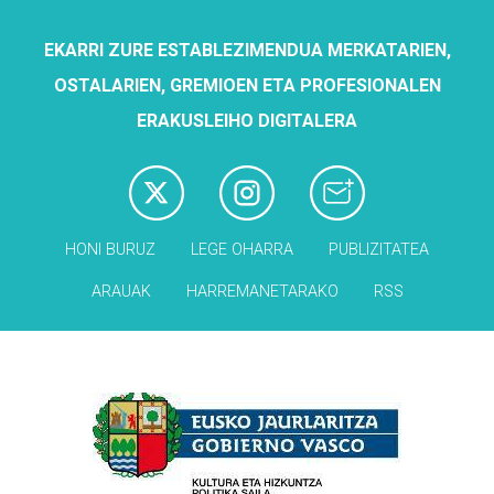
EKARRI ZURE ESTABLEZIMENDUA MERKATARIEN,
OSTALARIEN, GREMIOEN ETA PROFESIONALEN
ERAKUSLEIHO DIGITALERA
HONI BURUZ
LEGE OHARRA
PUBLIZITATEA
ARAUAK
HARREMANETARAKO
RSS
Babesleak