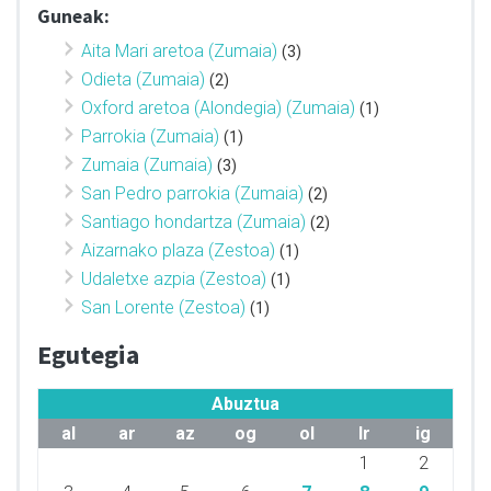
Guneak:
Aita Mari aretoa (Zumaia)
(3)
Odieta (Zumaia)
(2)
Oxford aretoa (Alondegia) (Zumaia)
(1)
Parrokia (Zumaia)
(1)
Zumaia (Zumaia)
(3)
San Pedro parrokia (Zumaia)
(2)
Santiago hondartza (Zumaia)
(2)
Aizarnako plaza (Zestoa)
(1)
Udaletxe azpia (Zestoa)
(1)
San Lorente (Zestoa)
(1)
Egutegia
Abuztua
al
ar
az
og
ol
lr
ig
1
2