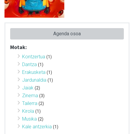
Agenda osoa
Motak:
Kontzertua
(1)
Dantza
(1)
Erakusketa
(1)
Jardunaldia
(1)
Jaiak
(2)
Zinema
(3)
Tailerra
(2)
Kirola
(1)
Musika
(2)
Kale antzerkia
(1)