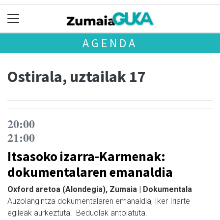
AGENDA
Ostirala, uztailak 17
20:00
21:00
Itsasoko izarra-Karmenak:
dokumentalaren emanaldia
Oxford aretoa (Alondegia), Zumaia | Dokumentala
Auzolangintza dokumentalaren emanaldia, Iker Iriarte
egileak aurkeztuta. Beduolak antolatuta.