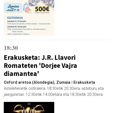
18:30
Erakusketa: J.R. Llavori
Romateten 'Dorjee Vajra
diamantea'
Oxford aretoa (Alondegia), Zumaia | Erakusketa
Astelehenetik ostiralera: 18:30etik 20:30era; asteburu eta
jaiegunetan: 12:30etik 14:00etara eta 18:30etik 20:30era.