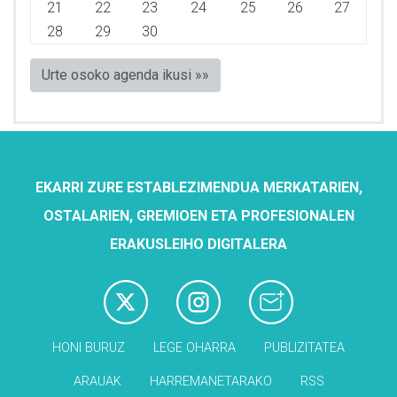
21
22
23
24
25
26
27
28
29
30
Urte osoko agenda ikusi »»
EKARRI ZURE ESTABLEZIMENDUA MERKATARIEN,
OSTALARIEN, GREMIOEN ETA PROFESIONALEN
ERAKUSLEIHO DIGITALERA
HONI BURUZ
LEGE OHARRA
PUBLIZITATEA
ARAUAK
HARREMANETARAKO
RSS