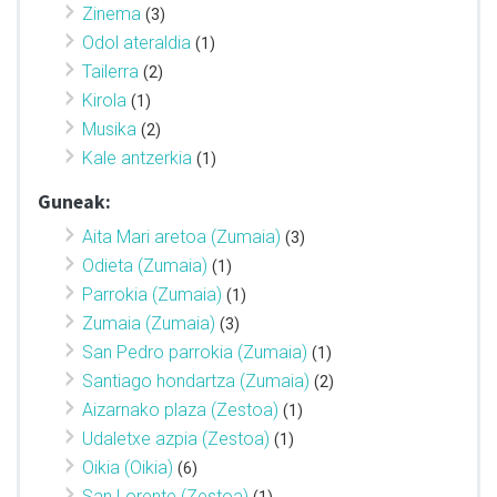
Zinema
(3)
Odol ateraldia
(1)
Tailerra
(2)
Kirola
(1)
Musika
(2)
Kale antzerkia
(1)
Guneak:
Aita Mari aretoa (Zumaia)
(3)
Odieta (Zumaia)
(1)
Parrokia (Zumaia)
(1)
Zumaia (Zumaia)
(3)
San Pedro parrokia (Zumaia)
(1)
Santiago hondartza (Zumaia)
(2)
Aizarnako plaza (Zestoa)
(1)
Udaletxe azpia (Zestoa)
(1)
Oikia (Oikia)
(6)
San Lorente (Zestoa)
(1)