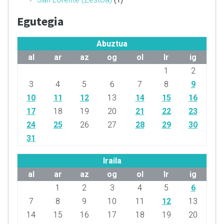
Egutegia
Abuztua
al
ar
az
og
ol
lr
ig
1
2
3
4
5
6
7
8
9
10
11
12
13
14
15
16
17
18
19
20
21
22
23
24
25
26
27
28
29
30
31
Iraila
al
ar
az
og
ol
lr
ig
1
2
3
4
5
6
7
8
9
10
11
12
13
14
15
16
17
18
19
20