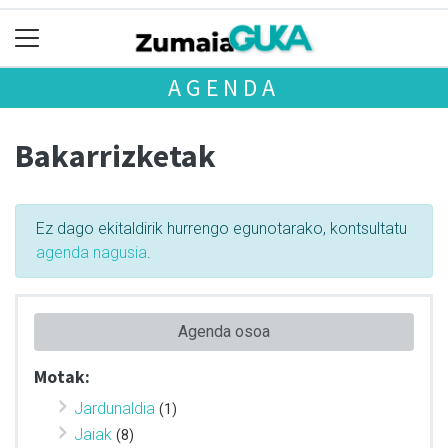
AGENDA
Bakarrizketak
Ez dago ekitaldirik hurrengo egunotarako, kontsultatu
agenda nagusia
.
Agenda osoa
Motak:
Jardunaldia
(1)
Jaiak
(8)