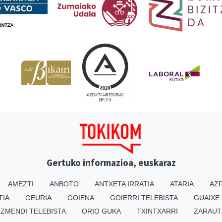
Gertuko informazioa, euskaraz
AMEZTI
ANBOTO
ANTXETA IRRATIA
ATARIA
AZP
TIA
GEURIA
GOIENA
GOIERRI TELEBISTA
GUAIXE
IZMENDI TELEBISTA
ORIO GUKA
TXINTXARRI
ZARAUT