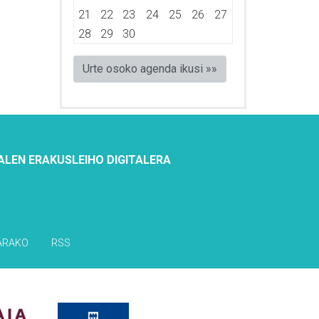
21
22
23
24
25
26
27
28
29
30
Urte osoko agenda ikusi »»
ALEN ERAKUSLEIHO DIGITALERA
ARAKO
RSS