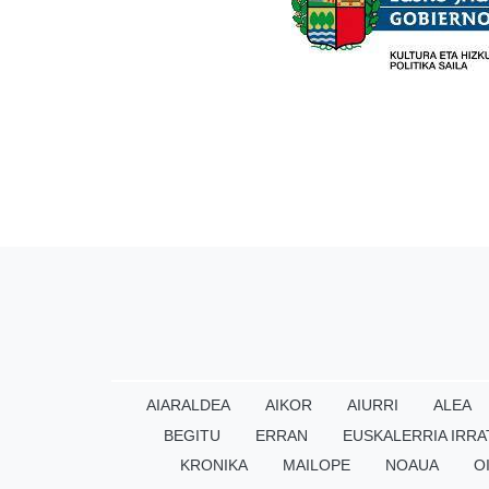
AIARALDEA
AIKOR
AIURRI
ALEA
BEGITU
ERRAN
EUSKALERRIA IRRA
KRONIKA
MAILOPE
NOAUA
O