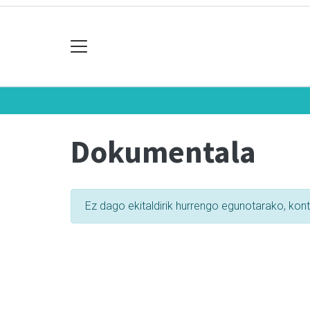
Dokumentala
Ez dago ekitaldirik hurrengo egunotarako, kon