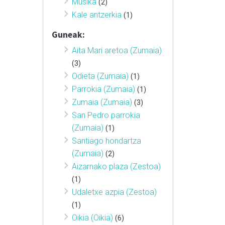
Musika
(2)
Kale antzerkia
(1)
Guneak:
Aita Mari aretoa (Zumaia)
(3)
Odieta (Zumaia)
(1)
Parrokia (Zumaia)
(1)
Zumaia (Zumaia)
(3)
San Pedro parrokia
(Zumaia)
(1)
Santiago hondartza
(Zumaia)
(2)
Aizarnako plaza (Zestoa)
(1)
Udaletxe azpia (Zestoa)
(1)
Oikia (Oikia)
(6)