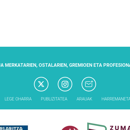
A MERKATARIEN, OSTALARIEN, GREMIOEN ETA PROFESION
LEGE OHARRA
PUBLIZITATEA
ARAUAK
HARREMANET
Babesleak