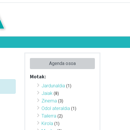
Agenda osoa
Motak:
Jardunaldia
(1)
Jaiak
(8)
Zinema
(3)
Odol ateraldia
(1)
Tailerra
(2)
Kirola
(1)