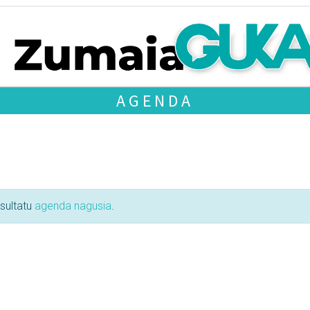
AGENDA
tsultatu
agenda nagusia
.