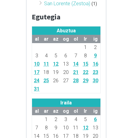
San Lorente (Zestoa)
(1)
Egutegia
Abuztua
al
ar
az
og
ol
lr
ig
1
2
3
4
5
6
7
8
9
10
11
12
13
14
15
16
17
18
19
20
21
22
23
24
25
26
27
28
29
30
31
Iraila
al
ar
az
og
ol
lr
ig
1
2
3
4
5
6
7
8
9
10
11
12
13
14
15
16
17
18
19
20