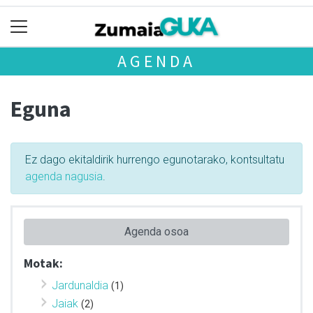
AGENDA
Eguna
Ez dago ekitaldirik hurrengo egunotarako, kontsultatu
agenda nagusia
.
Agenda osoa
Motak:
Jardunaldia
(1)
Jaiak
(2)