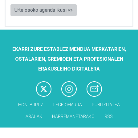
Urte osoko agenda ikusi »»
EKARRI ZURE ESTABLEZIMENDUA MERKATARIEN,
OSTALARIEN, GREMIOEN ETA PROFESIONALEN
ERAKUSLEIHO DIGITALERA
HONI BURUZ
LEGE OHARRA
PUBLIZITATEA
ARAUAK
HARREMANETARAKO
RSS
Babesleak