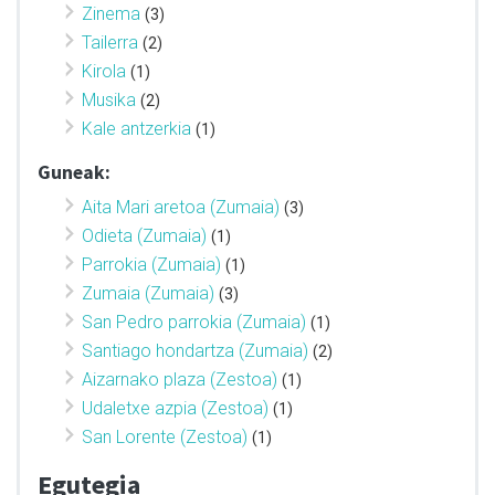
Zinema
(3)
Tailerra
(2)
Kirola
(1)
Musika
(2)
Kale antzerkia
(1)
Guneak:
Aita Mari aretoa (Zumaia)
(3)
Odieta (Zumaia)
(1)
Parrokia (Zumaia)
(1)
Zumaia (Zumaia)
(3)
San Pedro parrokia (Zumaia)
(1)
Santiago hondartza (Zumaia)
(2)
Aizarnako plaza (Zestoa)
(1)
Udaletxe azpia (Zestoa)
(1)
San Lorente (Zestoa)
(1)
Egutegia