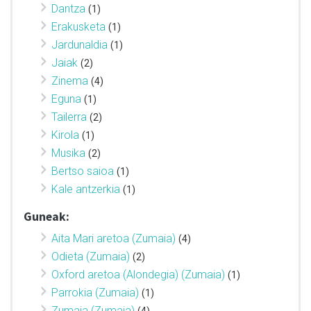
Dantza
(1)
Erakusketa
(1)
Jardunaldia
(1)
Jaiak
(2)
Zinema
(4)
Eguna
(1)
Tailerra
(2)
Kirola
(1)
Musika
(2)
Bertso saioa
(1)
Kale antzerkia
(1)
Guneak:
Aita Mari aretoa (Zumaia)
(4)
Odieta (Zumaia)
(2)
Oxford aretoa (Alondegia) (Zumaia)
(1)
Parrokia (Zumaia)
(1)
Zumaia (Zumaia)
(4)