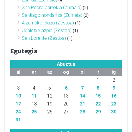
San Pedro parrokia (Zumaia)
(2)
Santiago hondartza (Zumaia)
(2)
Aizarnako plaza (Zestoa)
(1)
Udaletxe azpia (Zestoa)
(1)
San Lorente (Zestoa)
(1)
Egutegia
Abuztua
al
ar
az
og
ol
lr
ig
1
2
3
4
5
6
7
8
9
10
11
12
13
14
15
16
17
18
19
20
21
22
23
24
25
26
27
28
29
30
31