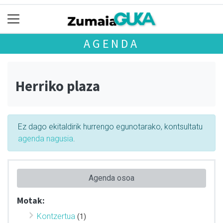
AGENDA
Herriko plaza
Ez dago ekitaldirik hurrengo egunotarako, kontsultatu
agenda nagusia
.
Agenda osoa
Motak:
Kontzertua
(1)