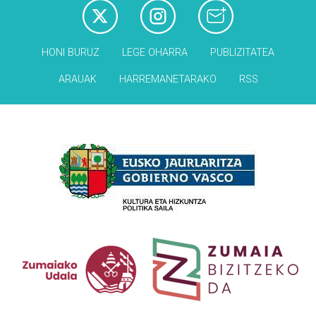
HONI BURUZ
LEGE OHARRA
PUBLIZITATEA
ARAUAK
HARREMANETARAKO
RSS
Babesleak