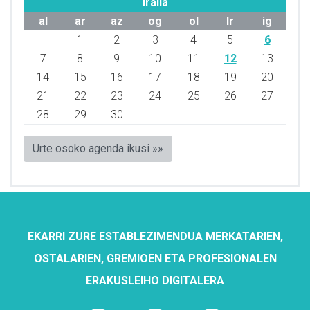
Iraila
al
ar
az
og
ol
lr
ig
1
2
3
4
5
6
7
8
9
10
11
12
13
14
15
16
17
18
19
20
21
22
23
24
25
26
27
28
29
30
Urte osoko agenda ikusi »»
EKARRI ZURE ESTABLEZIMENDUA MERKATARIEN,
OSTALARIEN, GREMIOEN ETA PROFESIONALEN
ERAKUSLEIHO DIGITALERA