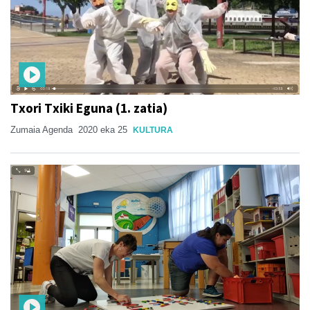
Txori Txiki Eguna (1. zatia)
Zumaia Agenda
2020 eka 25
KULTURA