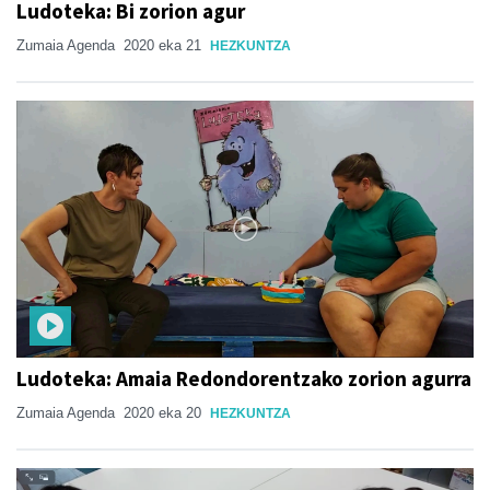
Ludoteka: Bi zorion agur
Zumaia Agenda
2020 eka 21
HEZKUNTZA
Ludoteka: Amaia Redondorentzako zorion agurra
Zumaia Agenda
2020 eka 20
HEZKUNTZA