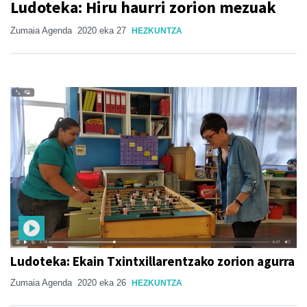
Ludoteka: Hiru haurri zorion mezuak
Zumaia Agenda
2020 eka 27
HEZKUNTZA
Ludoteka: Ekain Txintxillarentzako zorion agurra
Zumaia Agenda
2020 eka 26
HEZKUNTZA