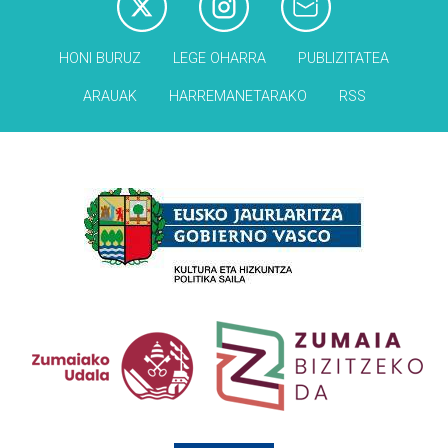
HONI BURUZ
LEGE OHARRA
PUBLIZITATEA
ARAUAK
HARREMANETARAKO
RSS
Babesleak