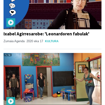
Ixabel Agirresarobe: 'Leonardoren fabulak'
Zumaia Agenda
2020 eka 17
KULTURA