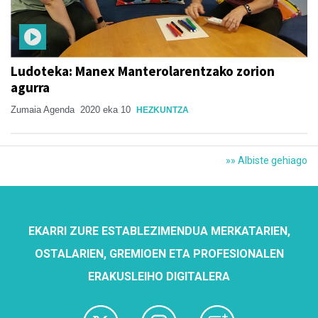
Ludoteka: Manex Manterolarentzako zorion
agurra
Zumaia Agenda
2020 eka 10
HEZKUNTZA
»» Albiste gehiago
EKARRI ZURE ESTABLEZIMENDUA MERKATARIEN,
OSTALARIEN, GREMIOEN ETA PROFESIONALEN
ERAKUSLEIHO DIGITALERA