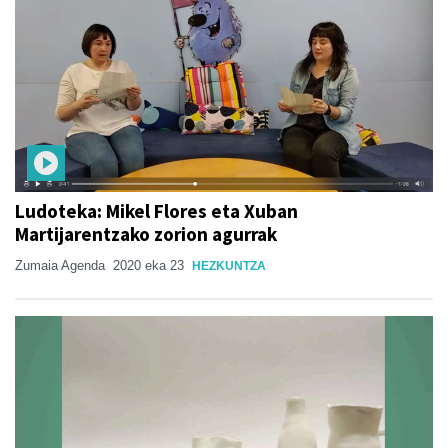
Ludoteka: Mikel Flores eta Xuban
Martijarentzako zorion agurrak
Zumaia Agenda
2020 eka 23
HEZKUNTZA