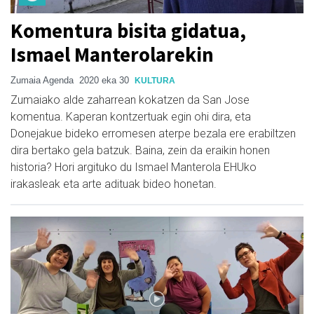
Komentura bisita gidatua,
Ismael Manterolarekin
Zumaia Agenda
2020 eka 30
KULTURA
Zumaiako alde zaharrean kokatzen da San Jose
komentua. Kaperan kontzertuak egin ohi dira, eta
Donejakue bideko erromesen aterpe bezala ere erabiltzen
dira bertako gela batzuk. Baina, zein da eraikin honen
historia? Hori argituko du Ismael Manterola EHUko
irakasleak eta arte adituak bideo honetan.