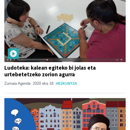
Ludoteka: kalean egiteko bi jolas eta
urtebetetzeko zorion agurra
Zumaia Agenda
2020 eka 18
HEZKUNTZA