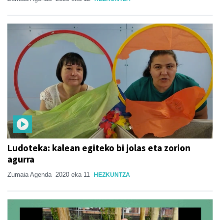
Ludoteka: kalean egiteko bi jolas eta zorion
agurra
Zumaia Agenda
2020 eka 11
HEZKUNTZA