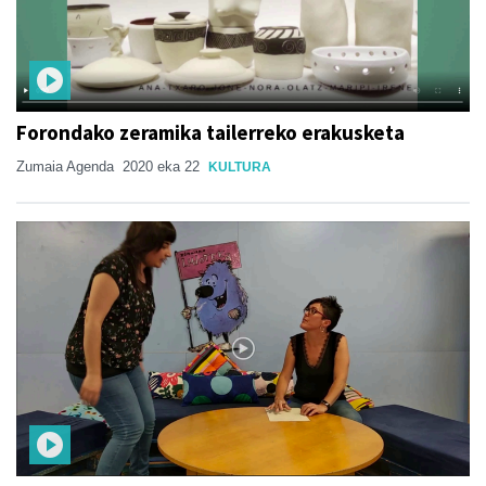
Forondako zeramika tailerreko erakusketa
Zumaia Agenda
2020 eka 22
KULTURA