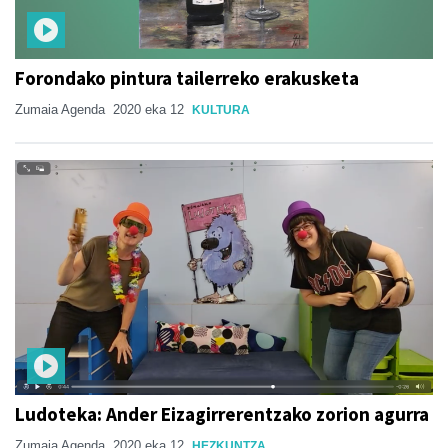
Forondako pintura tailerreko erakusketa
Zumaia Agenda
2020 eka 12
KULTURA
Ludoteka: Ander Eizagirrerentzako zorion agurra
Zumaia Agenda
2020 eka 12
HEZKUNTZA