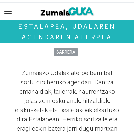
ESTALAPEA, UDALAREN
AGENDAREN ATERPEA
SARRERA
Zumaiako Udalak aterpe berri bat
sortu dio herriko agendari. Dantza
emanaldiak, tailerrak, haurrentzako
jolas zein eskulanak, hitzaldiak,
erakusketak eta bestelakoak elkartuko
dira Estalapean. Herriko sortzaile eta
eragileekin batera jarri dugu martxan