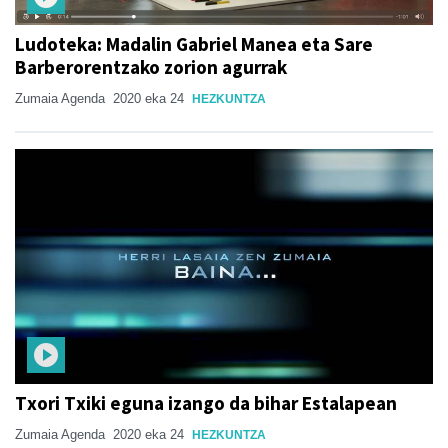
Ludoteka: Madalin Gabriel Manea eta Sare
Barberorentzako zorion agurrak
Zumaia Agenda
2020 eka 24
HEZKUNTZA
Txori Txiki eguna izango da bihar Estalapean
Zumaia Agenda
2020 eka 24
HEZKUNTZA