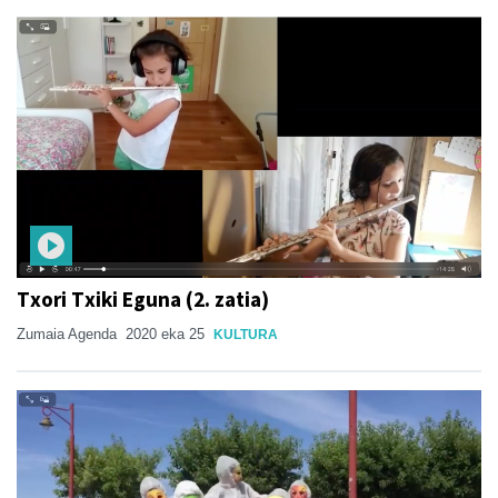
Txori Txiki Eguna (2. zatia)
Zumaia Agenda
2020 eka 25
KULTURA