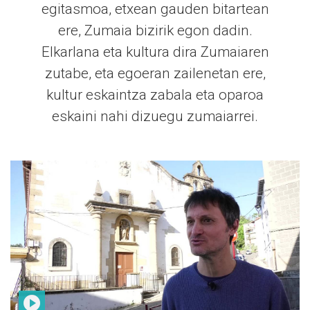
egitasmoa, etxean gauden bitartean
ere, Zumaia bizirik egon dadin.
Elkarlana eta kultura dira Zumaiaren
zutabe, eta egoeran zailenetan ere,
kultur eskaintza zabala eta oparoa
eskaini nahi dizuegu zumaiarrei.