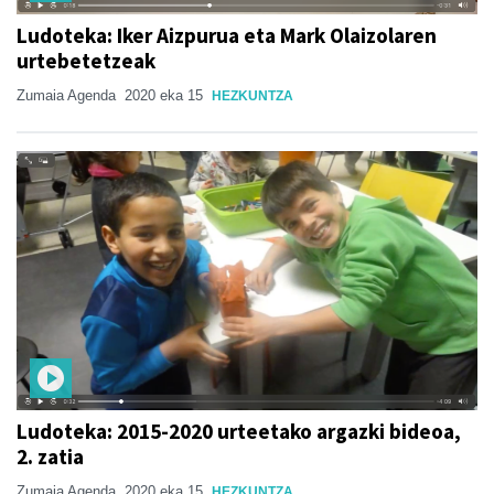
Ludoteka: Iker Aizpurua eta Mark Olaizolaren
urtebetetzeak
Zumaia Agenda
2020 eka 15
HEZKUNTZA
Ludoteka: 2015-2020 urteetako argazki bideoa,
2. zatia
Zumaia Agenda
2020 eka 15
HEZKUNTZA