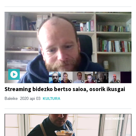
Streaming bidezko bertso saioa, osorik ikusgai
Baleike
2020 api 03
KULTURA