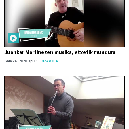
Juankar Martinezen musika, etxetik mundura
Baleike
2020 api 05
GIZARTEA