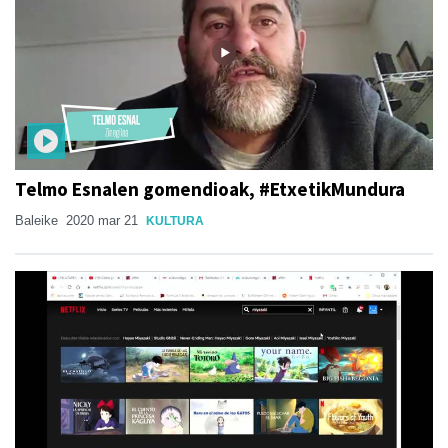
Telmo Esnalen gomendioak, #EtxetikMundura
Baleike
2020 mar 21
KULTURA