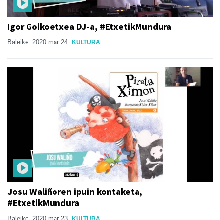
Igor Goikoetxea DJ-a, #EtxetikMundura
Baleike
2020 mar 24
KULTURA
Josu Waliñoren ipuin kontaketa,
#EtxetikMundura
Baleike
2020 mar 23
KULTURA