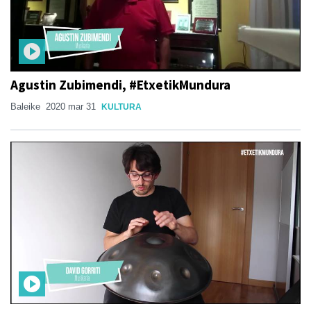
Agustin Zubimendi, #EtxetikMundura
Baleike
2020 mar 31
KULTURA