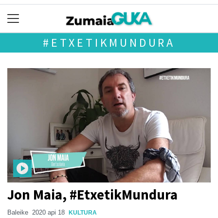
#ETXETIKMUNDURA
Jon Maia, #EtxetikMundura
Baleike
2020 api 18
KULTURA