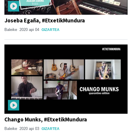
Joseba Egaña, #EtxetikMundura
Baleike
2020 api 04
GIZARTEA
Chango Munks, #EtxetikMundura
Baleike
2020 api 03
GIZARTEA