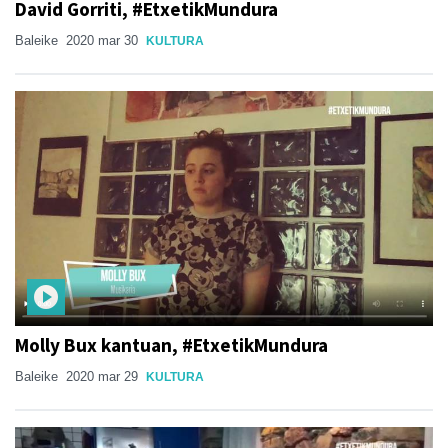
David Gorriti, #EtxetikMundura
Baleike
2020 mar 30
KULTURA
Molly Bux kantuan, #EtxetikMundura
Baleike
2020 mar 29
KULTURA