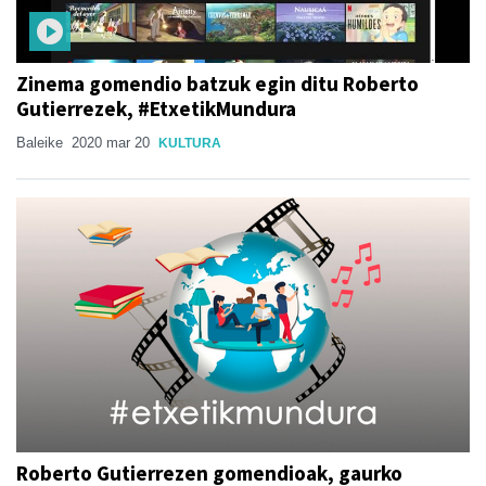
Zinema gomendio batzuk egin ditu Roberto
Gutierrezek, #EtxetikMundura
Baleike
2020 mar 20
KULTURA
Roberto Gutierrezen gomendioak, gaurko