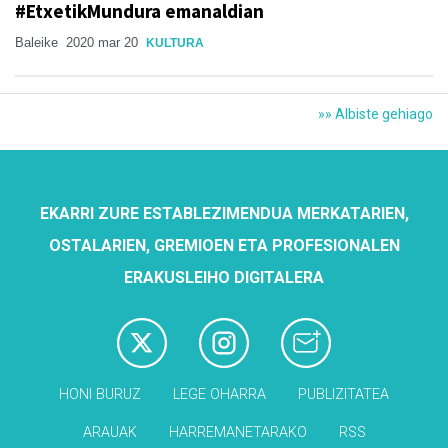
#EtxetikMundura emanaldian
Baleike
2020 mar 20
KULTURA
»» Albiste gehiago
EKARRI ZURE ESTABLEZIMENDUA MERKATARIEN,
OSTALARIEN, GREMIOEN ETA PROFESIONALEN
ERAKUSLEIHO DIGITALERA
HONI BURUZ
LEGE OHARRA
PUBLIZITATEA
ARAUAK
HARREMANETARAKO
RSS