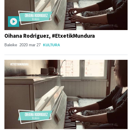
Oihana Rodriguez, #EtxetikMundura
Baleike
2020 mar 27
KULTURA