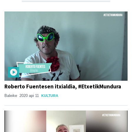
Roberto Fuentesen itxialdia, #EtxetikMundura
Baleike
2020 api 11
KULTURA