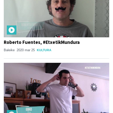
Roberto Fuentes, #EtxetikMundura
Baleike
2020 mar 25
KULTURA