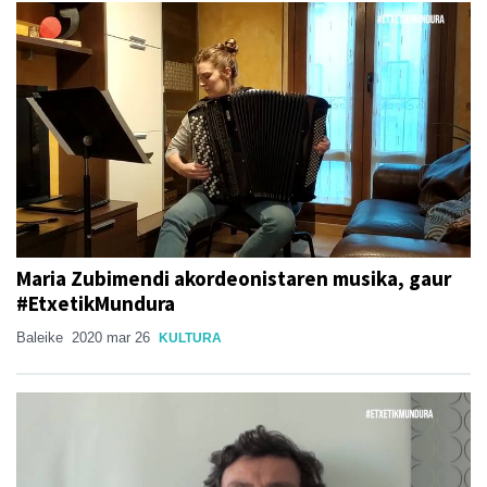
Maria Zubimendi akordeonistaren musika, gaur
#EtxetikMundura
Baleike
2020 mar 26
KULTURA