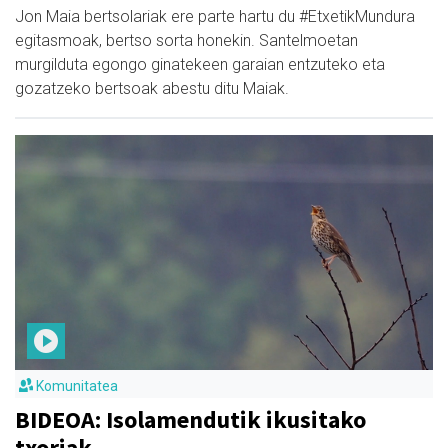
Jon Maia bertsolariak ere parte hartu du #EtxetikMundura
egitasmoak, bertso sorta honekin. Santelmoetan
murgilduta egongo ginatekeen garaian entzuteko eta
gozatzeko bertsoak abestu ditu Maiak.
Komunitatea
BIDEOA: Isolamendutik ikusitako
txoriak