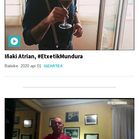
Iñaki Atrian, #EtxetikMundura
Baleike
2020 api 01
GIZARTEA