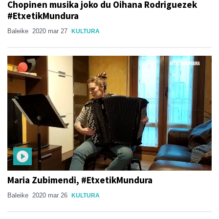
Chopinen musika joko du Oihana Rodriguezek
#EtxetikMundura
Baleike
2020 mar 27
KULTURA
Maria Zubimendi, #EtxetikMundura
Baleike
2020 mar 26
KULTURA