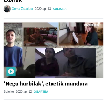
Gorka Zabaleta
2020 api 13
KULTURA
'Negu hurbilak', etxetik mundura
Baleike
2020 api 12
GIZARTEA