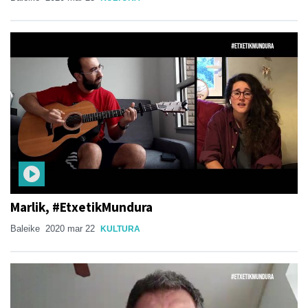
Marlik, #EtxetikMundura
Baleike
2020 mar 22
KULTURA