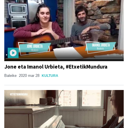
Jone eta Imanol Urbieta, #EtxetikMundura
Baleike
2020 mar 28
KULTURA