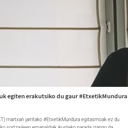
zuk egiten erakutsiko du gaur #EtxetikMundura
T) martxan jarritako #EtxetikMundura egitasmoak ez du
eko sortzaileen emanaldiak ikusteko parada izango da.