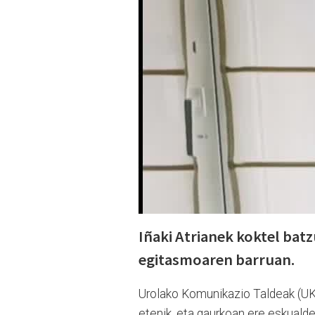
Iñaki Atrianek koktel bat
egitasmoaren barruan.
Urolako Komunikazio Taldeak (UK
etenik, eta gaurkoan ere eskuald