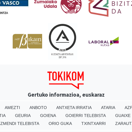
Gertuko informazioa, euskaraz
AMEZTI
ANBOTO
ANTXETA IRRATIA
ATARIA
AZP
TIA
GEURIA
GOIENA
GOIERRI TELEBISTA
GUAIXE
IZMENDI TELEBISTA
ORIO GUKA
TXINTXARRI
ZARAUT