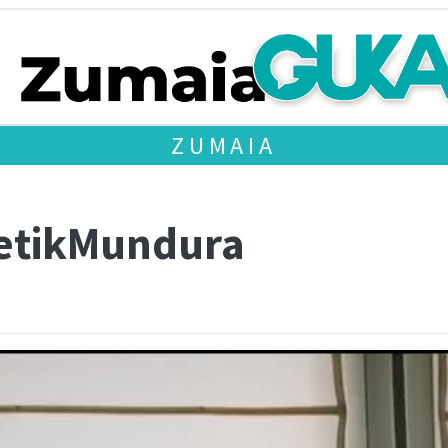
ZUMAIA
txetikMundura