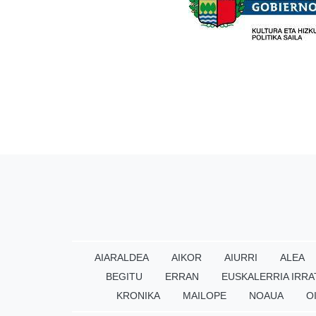
AIARALDEA
AIKOR
AIURRI
ALEA
BEGITU
ERRAN
EUSKALERRIA IRRA
KRONIKA
MAILOPE
NOAUA
O