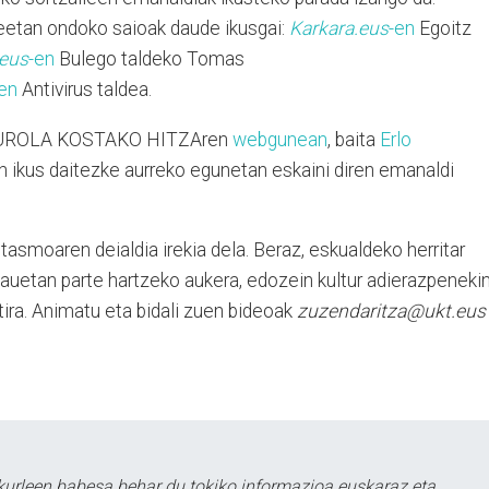
etan ondoko saioak daude ikusgai:
Karkara.eus
-en
Egoitz
.eus
-en
Bulego taldeko Tomas
en
Antivirus taldea.
bai UROLA KOSTAKO HITZAren
webgunean
, baita
Erlo
an ikus daitezke aurreko egunetan eskaini diren emanaldi
asmoaren deialdia irekia dela. Beraz, eskualdeko herritar
auetan parte hartzeko aukera, edozein kultur adierazpeneki
ira. Animatu eta bidali zuen bideoak
zuzendaritza@ukt.eus
urleen babesa behar du tokiko informazioa euskaraz eta