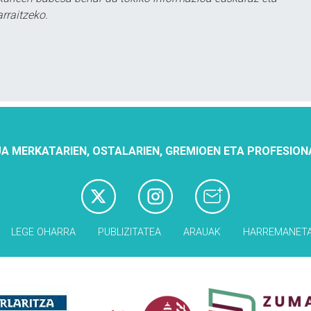
rraitzeko.
A MERKATARIEN, OSTALARIEN, GREMIOEN ETA PROFESION
LEGE OHARRA
PUBLIZITATEA
ARAUAK
HARREMANET
Babesleak