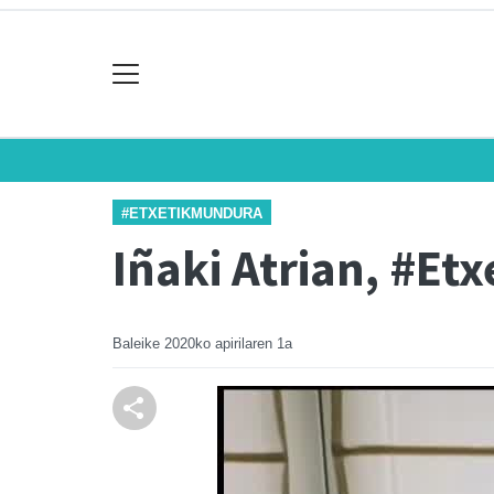
#ETXETIKMUNDURA
Iñaki Atrian, #E
Baleike
2020ko apirilaren 1a