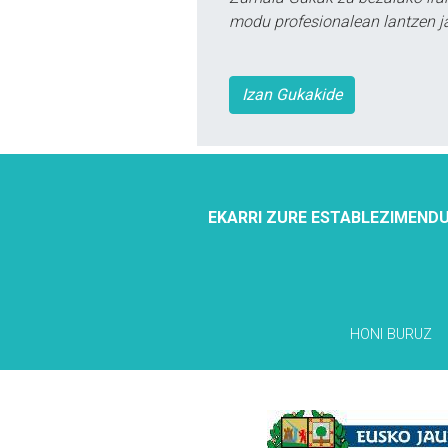
modu profesionalean lantzen ja
Izan Gukakide
EKARRI ZURE ESTABLEZIMENDU
HONI BURUZ