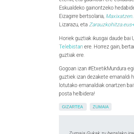
Eskualdeko gainontzeko hedabide
Eizagirre bertsolaria,
Maxixatzen
Lizarazu, eta
Zarauzkohitza.eus
-
Horiek guztiak ikusgai daude 
Telebistan
ere. Horrez gain, bert
guztiak ere.
Gogoan izan #EtxetikMundura egit
guztiek izan dezakete emanaldi h
lotutako emanaldiak onartzen bait
posta helbidera!
GIZARTEA
ZUMAIA
Zumaia Gukak zu bezalako irak