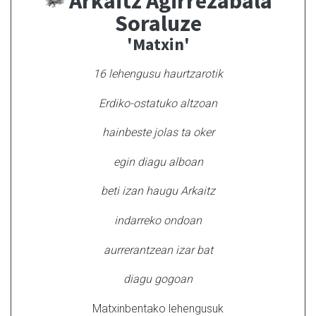
Arkaitz Agirrezabala
Soraluze
'Matxin'
16 lehengusu haurtzarotik
Erdiko-ostatuko altzoan
hainbeste jolas ta oker
egin diagu alboan
beti izan haugu Arkaitz
indarreko ondoan
aurrerantzean izar bat
diagu gogoan
Matxinbentako lehengusuk