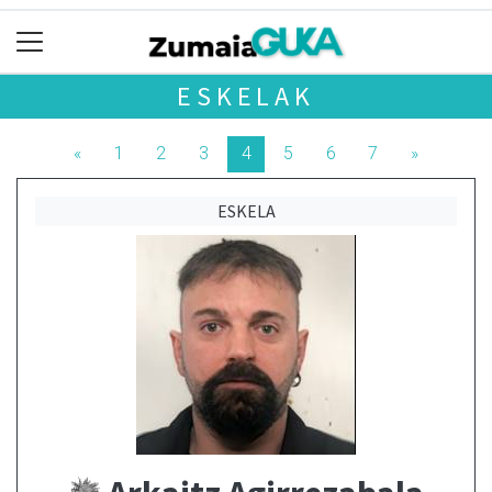
ESKELAK
«
1
2
3
4
5
6
7
»
ESKELA