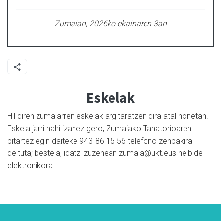
Zumaian, 2026ko ekainaren 3an
Eskelak
Hil diren zumaiarren eskelak argitaratzen dira atal honetan.
Eskela jarri nahi izanez gero, Zumaiako Tanatorioaren
bitartez egin daiteke 943-86 15 56 telefono zenbakira
deituta; bestela, idatzi zuzenean zumaia@ukt.eus helbide
elektronikora.