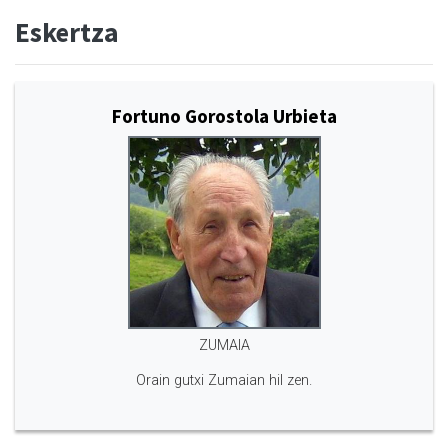
Eskertza
Fortuno Gorostola Urbieta
ZUMAIA
Orain gutxi Zumaian hil zen.