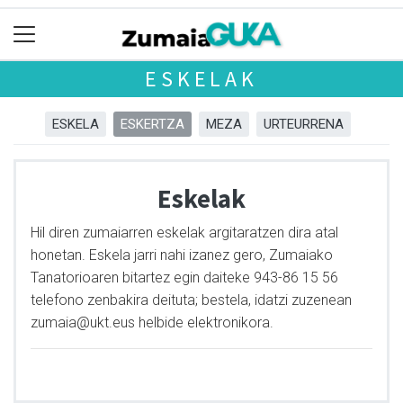
ESKELAK
ESKELA
ESKERTZA
MEZA
URTEURRENA
Eskelak
Hil diren zumaiarren eskelak argitaratzen dira atal
honetan. Eskela jarri nahi izanez gero, Zumaiako
Tanatorioaren bitartez egin daiteke 943-86 15 56
telefono zenbakira deituta; bestela, idatzi zuzenean
zumaia@ukt.eus helbide elektronikora.