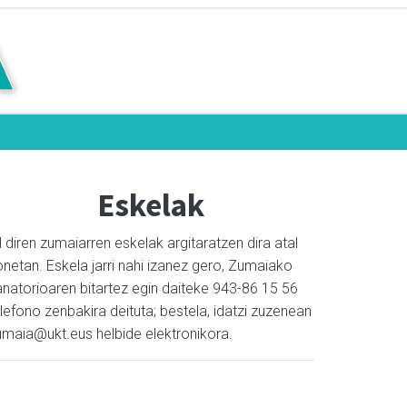
Eskelak
l diren zumaiarren eskelak argitaratzen dira atal
netan. Eskela jarri nahi izanez gero, Zumaiako
anatorioaren bitartez egin daiteke 943-86 15 56
lefono zenbakira deituta; bestela, idatzi zuzenean
umaia@ukt.eus helbide elektronikora.