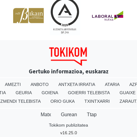
Gertuko informazioa, euskaraz
AMEZTI
ANBOTO
ANTXETA IRRATIA
ATARIA
AZP
TIA
GEURIA
GOIENA
GOIERRI TELEBISTA
GUAIXE
IZMENDI TELEBISTA
ORIO GUKA
TXINTXARRI
ZARAUT
Matx
Gurean
Ttap
Tokikom publizitatea
v16.25.0