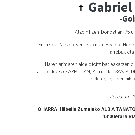
Gabriel
-Go
Atzo hil zen, Donostian, 75 u
Emaztea: Nieves; seme-alabak: Eva eta Hector,
arrebak eta
Haren arimaren alde otoitz bat eskatzen di
arratsaldeko ZAZPIETAN, Zumaiako SAN PE
dela egingo den hileta
Zumaian, 20
OHARRA: Hilbeila Zumaiako ALBIA TANATO
13:00etara eta