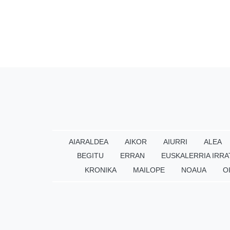
AIARALDEA
AIKOR
AIURRI
ALEA
BEGITU
ERRAN
EUSKALERRIA IRRA
KRONIKA
MAILOPE
NOAUA
O