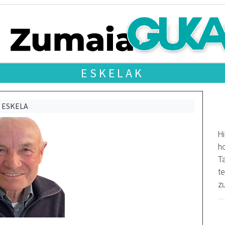
ESKELAK
ESKELA
Hi
ho
T
te
z