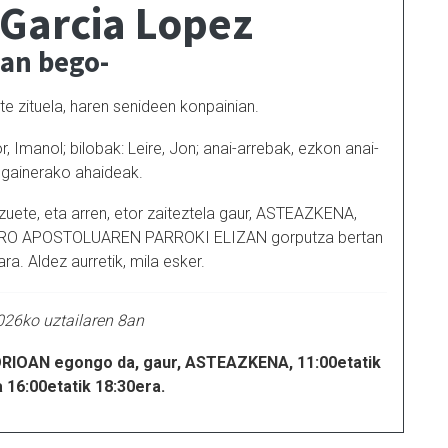
 Garcia Lopez
ian bego-
rte zituela, haren senideen konpainian.
 Imanol; bilobak: Leire, Jon; anai-arrebak, ezkon anai-
 gainerako ahaideak.
zuete, eta arren, etor zaiteztela gaur, ASTEAZKENA,
DRO APOSTOLUAREN PARROKI ELIZAN gorputza bertan
ra. Aldez aurretik, mila esker.
26ko uztailaren 8an
RIOAN egongo da, gaur, ASTEAZKENA, 11:00etatik
 16:00etatik 18:30era.