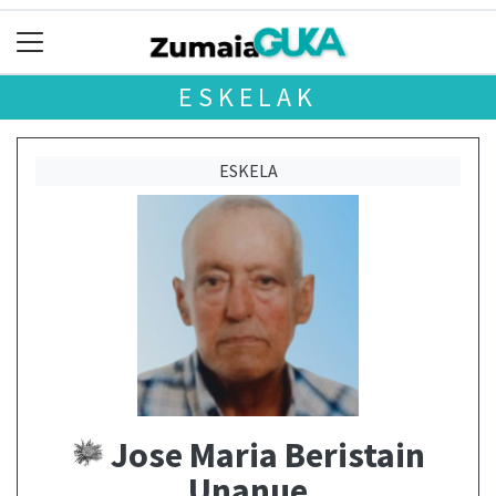
ESKELAK
ESKELA
Jose Maria Beristain
Unanue