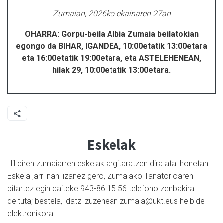
Zumaian, 2026ko ekainaren 27an
OHARRA: Gorpu-beila Albia Zumaia beilatokian
egongo da BIHAR, IGANDEA, 10:00etatik 13:00etara
eta 16:00etatik 19:00etara, eta ASTELEHENEAN,
hilak 29, 10:00etatik 13:00etara.
Eskelak
Hil diren zumaiarren eskelak argitaratzen dira atal honetan.
Eskela jarri nahi izanez gero, Zumaiako Tanatorioaren
bitartez egin daiteke 943-86 15 56 telefono zenbakira
deituta; bestela, idatzi zuzenean zumaia@ukt.eus helbide
elektronikora.