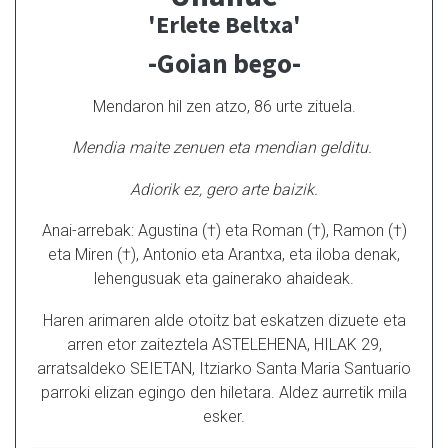
'Erlete Beltxa'
-Goian bego-
Mendaron hil zen atzo, 86 urte zituela.
Mendia maite zenuen eta mendian gelditu.
Adiorik ez, gero arte baizik.
Anai-arrebak: Agustina (†) eta Roman (†), Ramon (†)
eta Miren (†), Antonio eta Arantxa, eta iloba denak,
lehengusuak eta gainerako ahaideak.
Haren arimaren alde otoitz bat eskatzen dizuete eta
arren etor zaiteztela ASTELEHENA, HILAK 29,
arratsaldeko SEIETAN, Itziarko Santa Maria Santuario
parroki elizan egingo den hiletara. Aldez aurretik mila
esker.