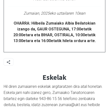
Zumaian, 2025eko uztailaren 10ean
OHARRA: Hilbeila Zumaiako Albia Beilatokian
izango da, GAUR OSTEGUNA, 17:00etatik
20:00etara eta BIHAR, OSTIRALA, 10:00etatik
13:00etara eta 16:00etatik hileta ordura arte.
Eskelak
Hil diren zumaiarren eskelak argitaratzen dira atal honetan.
Eskela jarri nahi izanez gero, Zumaiako Tanatorioaren
bitartez egin daiteke 943-86 15 56 telefono zenbakira
deituta; bestela, idatzi zuzenean zumaia@ukt.eus helbide