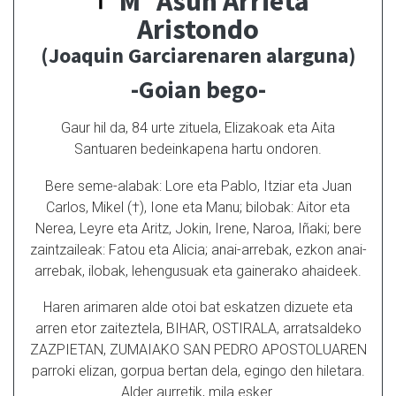
Mª Asun Arrieta
Aristondo
(Joaquin Garciarenaren alarguna)
-Goian bego-
Gaur hil da, 84 urte zituela, Elizakoak eta Aita
Santuaren bedeinkapena hartu ondoren.
Bere seme-alabak: Lore eta Pablo, Itziar eta Juan
Carlos, Mikel (†), Ione eta Manu; bilobak: Aitor eta
Nerea, Leyre eta Aritz, Jokin, Irene, Naroa, Iñaki; bere
zaintzaileak: Fatou eta Alicia; anai-arrebak, ezkon anai-
arrebak, ilobak, lehengusuak eta gainerako ahaideek.
Haren arimaren alde otoi bat eskatzen dizuete eta
arren etor zaiteztela, BIHAR, OSTIRALA, arratsaldeko
ZAZPIETAN, ZUMAIAKO SAN PEDRO APOSTOLUAREN
parroki elizan, gorpua bertan dela, egingo den hiletara.
Alder aurretik, mila esker.