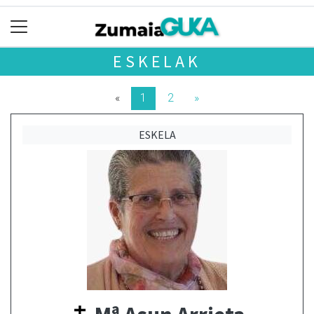
ESKELAK
«
1
2
»
ESKELA