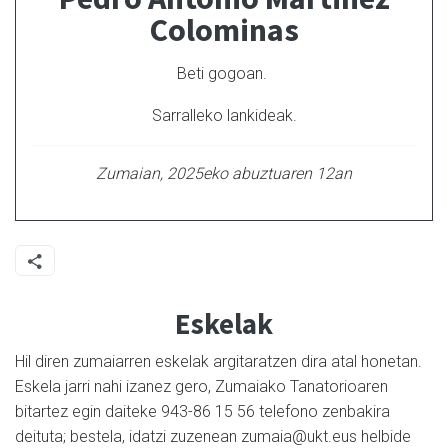
Colominas
Beti gogoan.
Sarralleko lankideak.
Zumaian, 2025eko abuztuaren 12an
Eskelak
Hil diren zumaiarren eskelak argitaratzen dira atal honetan.
Eskela jarri nahi izanez gero, Zumaiako Tanatorioaren
bitartez egin daiteke 943-86 15 56 telefono zenbakira
deituta; bestela, idatzi zuzenean zumaia@ukt.eus helbide