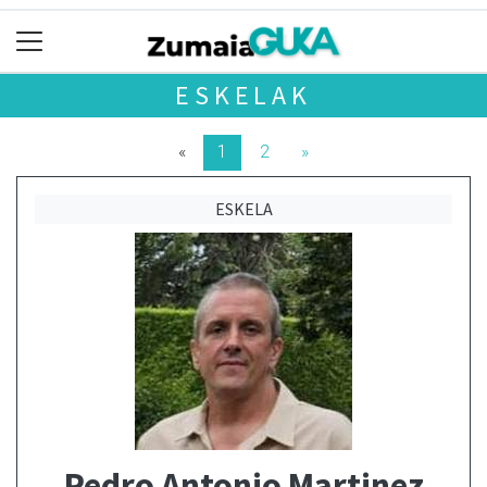
ESKELAK
«
1
2
»
ESKELA
Pedro Antonio Martinez