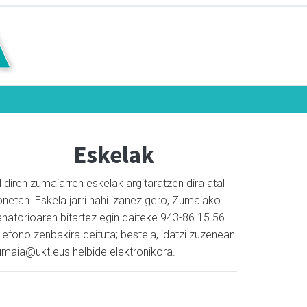
Eskelak
l diren zumaiarren eskelak argitaratzen dira atal
netan. Eskela jarri nahi izanez gero, Zumaiako
anatorioaren bitartez egin daiteke 943-86 15 56
lefono zenbakira deituta; bestela, idatzi zuzenean
umaia@ukt.eus helbide elektronikora.