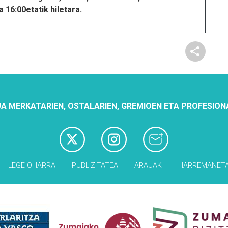
 16:00etatik hiletara.
A MERKATARIEN, OSTALARIEN, GREMIOEN ETA PROFESION
LEGE OHARRA
PUBLIZITATEA
ARAUAK
HARREMANET
Babesleak