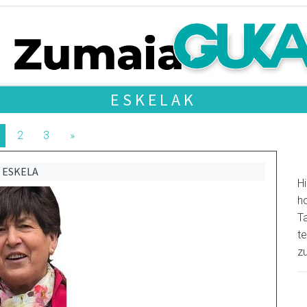
ESKELAK
2
3
»
ESKELA
Hi
ho
T
te
z