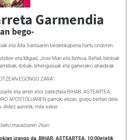
arreta Garmendia
ian bego-
zakoak eta Aita Santuaren bedeinkapena hartu ondoren.
tziber eta Miguel, Joxe Mari eta Ainhoa, Beñat; bilobak:
iarrebak, ilobak, lehengusuak eta gainerako ahaideak.
HOTZEAN EGONGO ZARA"
izuete eta arren etor zaiteztela BIHAR, ASTEARTEA,
RO APOSTOLUAREN parroki elizan, gorpu bertan dela
. Aldez aurretik, mila esker.
5eko maiatzaren 26an
okian izango da, BIHAR, ASTEARTEA, 10:00etatik