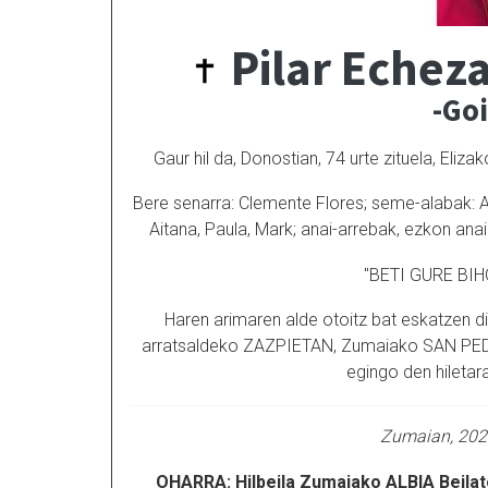
Pilar Echez
-Go
Gaur hil da, Donostian, 74 urte zituela, Eli
Bere senarra: Clemente Flores; seme-alabak: Ai
Aitana, Paula, Mark; anai-arrebak, ezkon ana
"BETI GURE BI
Haren arimaren alde otoitz bat eskatzen d
arratsaldeko ZAZPIETAN, Zumaiako SAN PED
egingo den hiletara
Zumaian, 202
OHARRA: Hilbeila Zumaiako ALBIA Beilat