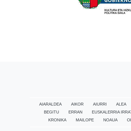
AIARALDEA
AIKOR
AIURRI
ALEA
BEGITU
ERRAN
EUSKALERRIA IRRA
KRONIKA
MAILOPE
NOAUA
O