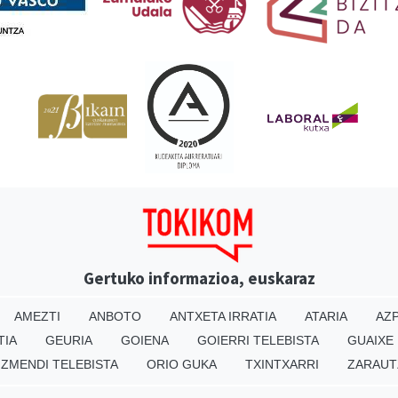
Gertuko informazioa, euskaraz
AMEZTI
ANBOTO
ANTXETA IRRATIA
ATARIA
AZP
TIA
GEURIA
GOIENA
GOIERRI TELEBISTA
GUAIXE
IZMENDI TELEBISTA
ORIO GUKA
TXINTXARRI
ZARAUT