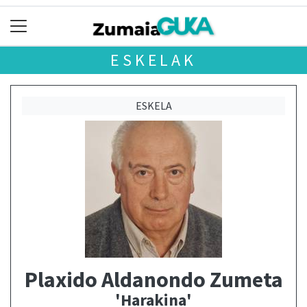
ESKELAK
ESKELA
Plaxido Aldanondo Zumeta
'Harakina'