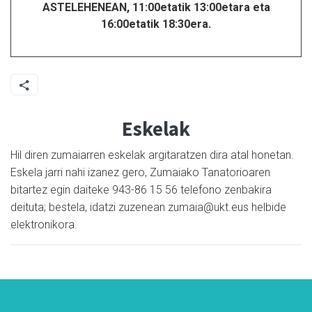
ASTELEHENEAN, 11:00etatik 13:00etara eta
16:00etatik 18:30era.
Eskelak
Hil diren zumaiarren eskelak argitaratzen dira atal honetan.
Eskela jarri nahi izanez gero, Zumaiako Tanatorioaren
bitartez egin daiteke 943-86 15 56 telefono zenbakira
deituta; bestela, idatzi zuzenean zumaia@ukt.eus helbide
elektronikora.