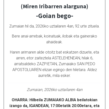
(Miren Iribarren alarguna)
-Goian bego-
Zumaian hil da, 2026ko uztailaren 4an, 92 urte zituela.
Bere anai-arrebak, koinatuak, ilobak eta gainerako
ahaideak.
Haren arimaren alde otoitz bat eskatzen dizuete, eta
arren, etor zaiteztela ASTELEHENEAN, hilak 6,
arratsaldeko ZAZPIETAN, Zumaiako SAN PEDO
APOSTOLUAREN elizan egingo den hiletara. Aldez
aurretik, mila esker.
Zumaian, 2026ko uztailaren 4an
OHARRA: Hilbeila ZUMAIAKO ALBIA beilatokian
izango da, IGANDEAN, 17:00etatik 20:00etara, eta