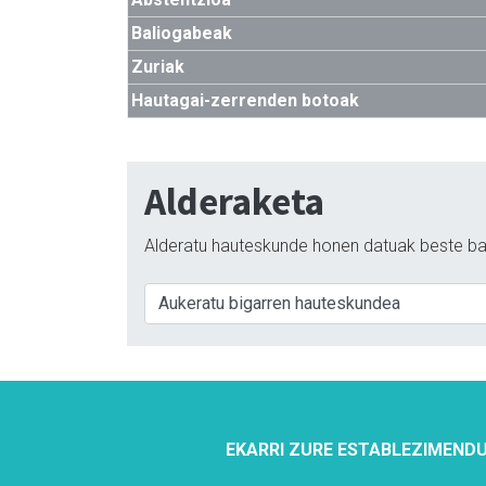
Baliogabeak
Zuriak
Hautagai-zerrenden botoak
Alderaketa
Alderatu hauteskunde honen datuak beste ba
EKARRI ZURE ESTABLEZIMENDU