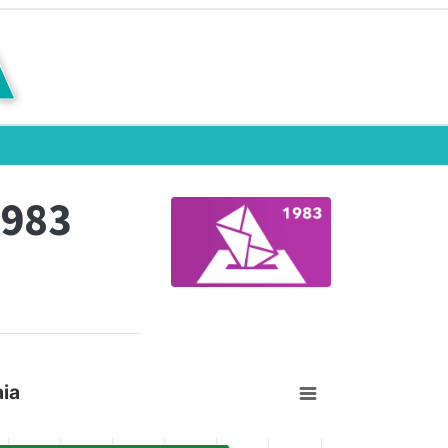
1983
ia