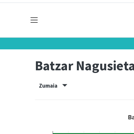
Batzar Nagusiet
Zumaia
B