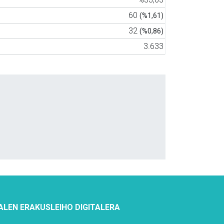
60
(%1,61)
32
(%0,86)
3.633
ALEN ERAKUSLEIHO DIGITALERA