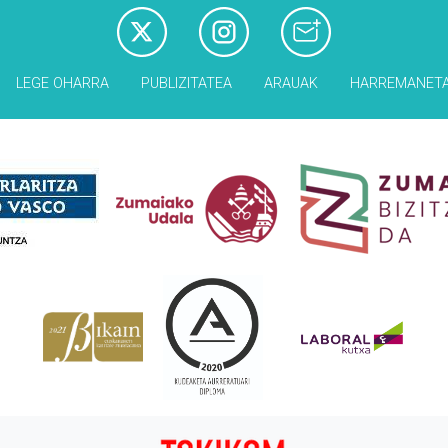
LEGE OHARRA
PUBLIZITATEA
ARAUAK
HARREMANET
Babesleak