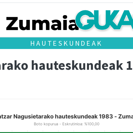
HAUTESKUNDEAK
arako hauteskundeak 
atzar Nagusietarako hauteskundeak 1983 - Zuma
Boto kopurua - Eskrutinioa: %100,00