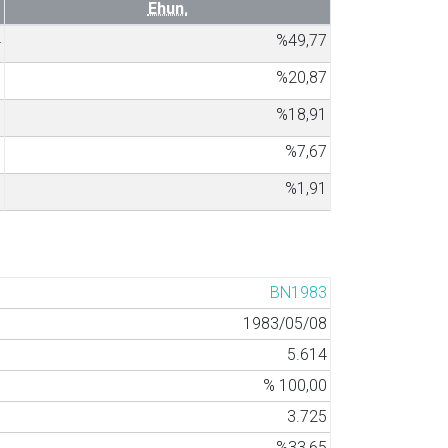
Ehun.
4
%49,77
5
%20,87
3
%18,91
1
%7,67
0
%1,91
BN1983
1983/05/08
5.614
% 100,00
3.725
%33,65