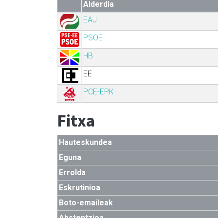
Alderdia
EAJ
PSOE
HB
EE
PCE-EPK
Fitxa
Hauteskundea
Eguna
Errolda
Eskrutinioa
Boto-emaileak
Abstentzioa