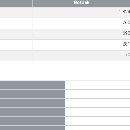
Botoak
1.82
76
69
28
7