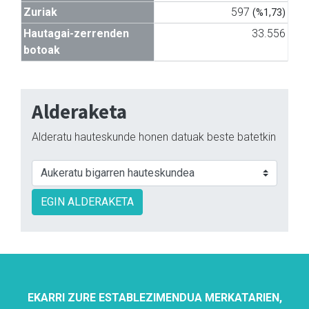
Zuriak
597
(%1,73)
Hautagai-zerrenden
33.556
botoak
Alderaketa
Alderatu hauteskunde honen datuak beste batetkin
EGIN ALDERAKETA
EKARRI ZURE ESTABLEZIMENDUA MERKATARIEN,