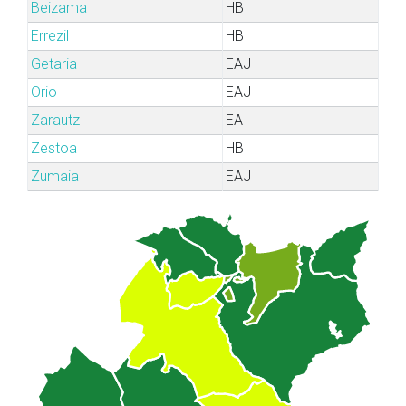
Beizama
HB
Errezil
HB
Getaria
EAJ
Orio
EAJ
Zarautz
EA
Zestoa
HB
Zumaia
EAJ