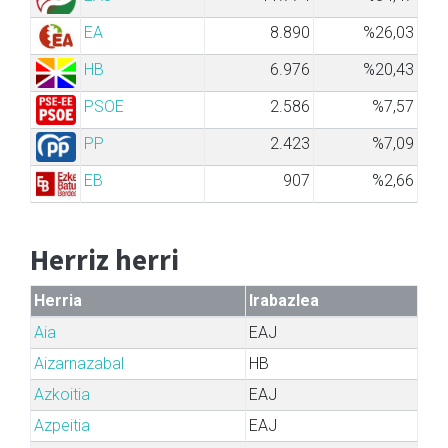
EA
8.890
%26,03
HB
6.976
%20,43
PSOE
2.586
%7,57
PP
2.423
%7,09
EB
907
%2,66
Herriz herri
Herria
Irabazlea
Aia
EAJ
Aizarnazabal
HB
Azkoitia
EAJ
Azpeitia
EAJ