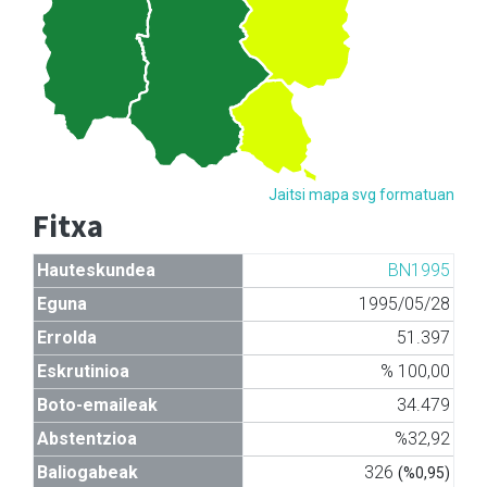
Jaitsi mapa svg formatuan
Fitxa
Hauteskundea
BN1995
Eguna
1995/05/28
Errolda
51.397
Eskrutinioa
% 100,00
Boto-emaileak
34.479
Abstentzioa
%32,92
Baliogabeak
326
(%0,95)