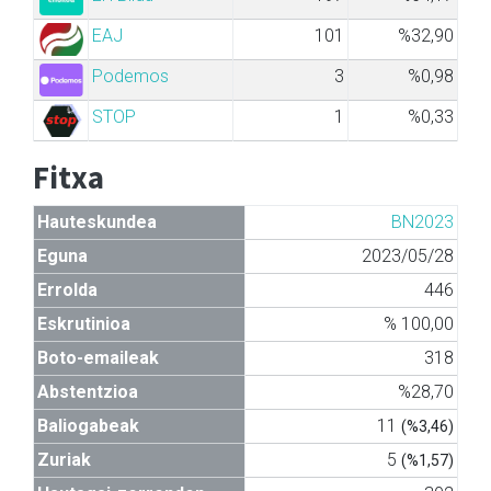
EAJ
101
%32,90
Podemos
3
%0,98
STOP
1
%0,33
Fitxa
Hauteskundea
BN2023
Eguna
2023/05/28
Errolda
446
Eskrutinioa
% 100,00
Boto-emaileak
318
Abstentzioa
%28,70
Baliogabeak
11
(%3,46)
Zuriak
5
(%1,57)