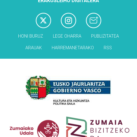
ERAKUSLEIHO DIGITALERA
HONI BURUZ
LEGE OHARRA
PUBLIZITATEA
ARAUAK
HARREMANETARAKO
RSS
Babesleak