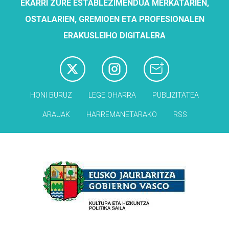
EKARRI ZURE ESTABLEZIMENDUA MERKATARIEN,
OSTALARIEN, GREMIOEN ETA PROFESIONALEN
ERAKUSLEIHO DIGITALERA
HONI BURUZ
LEGE OHARRA
PUBLIZITATEA
ARAUAK
HARREMANETARAKO
RSS
Babesleak