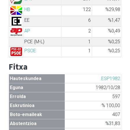
HB
122
%29,98
EE
6
%1,47
AP
2
%0,49
PCE (M-L)
1
%0,25
PSOE
1
%0,25
Fitxa
Hauteskundea
ESP1982
Eguna
1982/10/28
Errolda
597
Eskrutinioa
% 100,00
Boto-emaileak
407
Abstentzioa
%31,83