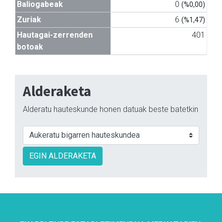
Baliogabeak
0
(%0,00)
Zuriak
6
(%1,47)
Hautagai-zerrenden
401
botoak
Alderaketa
Alderatu hauteskunde honen datuak beste batetkin
EGIN ALDERAKETA