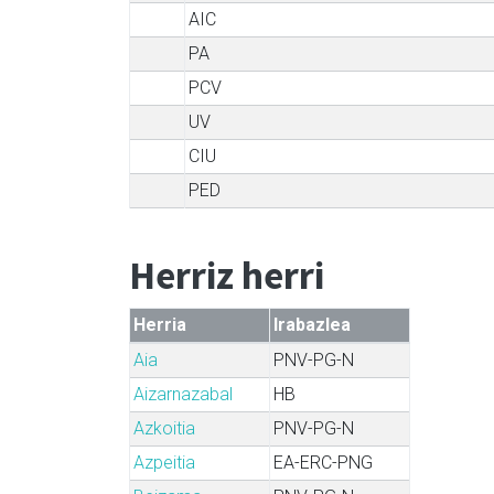
AIC
PA
PCV
UV
CIU
PED
Herriz herri
Herria
Irabazlea
Aia
PNV-PG-N
Aizarnazabal
HB
Azkoitia
PNV-PG-N
Azpeitia
EA-ERC-PNG