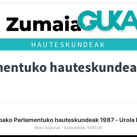
HAUTESKUNDEAK
mentuko hauteskundea
pako Parlamentuko hauteskundeak 1987 - Urola 
Boto kopurua - Eskrutinioa: %100,00