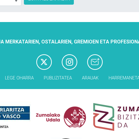
A MERKATARIEN, OSTALARIEN, GREMIOEN ETA PROFESION
LEGE OHARRA
PUBLIZITATEA
ARAUAK
HARREMANET
Babesleak