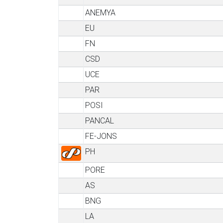
ANEMYA
EU
FN
CSD
UCE
PAR
POSI
PANCAL
FE-JONS
PH
PORE
AS
BNG
LA