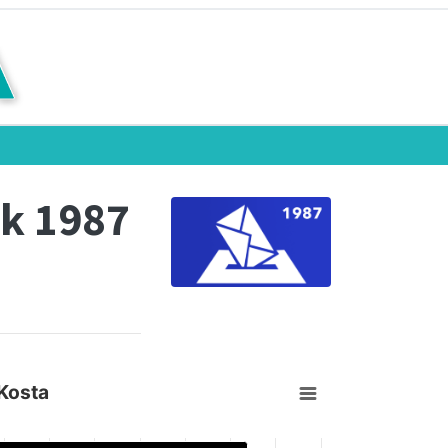
k 1987
Kosta