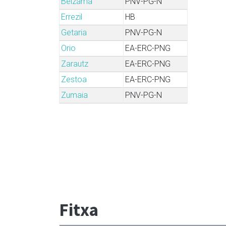
Beizama
PNV-PG-N
Errezil
HB
Getaria
PNV-PG-N
Orio
EA-ERC-PNG
Zarautz
EA-ERC-PNG
Zestoa
EA-ERC-PNG
Zumaia
PNV-PG-N
Fitxa