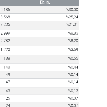
Ehun.
10.185
%30,00
8.568
%25,24
7.235
%21,31
2.999
%8,83
2.782
%8,20
1.220
%3,59
188
%0,55
148
%0,44
49
%0,14
47
%0,14
43
%0,13
25
%0,07
24
%0,07