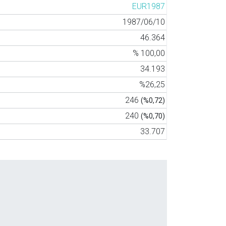
EUR1987
1987/06/10
46.364
% 100,00
34.193
%26,25
246
(%0,72)
240
(%0,70)
33.707