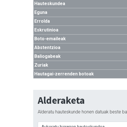
Hauteskundea
Eguna
Errolda
Eskrutinioa
Boto-emaileak
Abstentzioa
Baliogabeak
Zuriak
Hautagai-zerrenden botoak
Alderaketa
Alderatu hauteskunde honen datuak beste ba