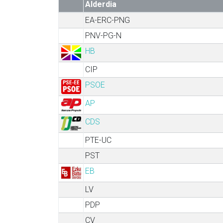
Alderdia
EA-ERC-PNG
PNV-PG-N
HB
CIP
PSOE
AP
CDS
PTE-UC
PST
EB
LV
PDP
CV