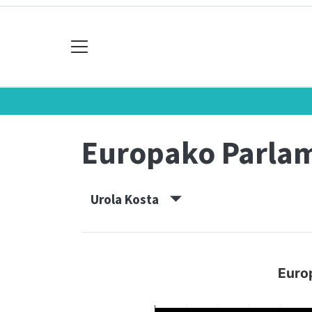
Europako Parla
Urola Kosta
Euro