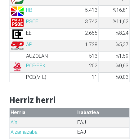
HB
5.413
%16,81
PSOE
3.742
%11,62
EE
2.655
%8,24
AP
1.728
%5,37
AUZOLAN
513
%1,59
PCE-EPK
202
%0,63
PCE(M-L)
11
%0,03
Herriz herri
Herria
Irabazlea
Aia
EAJ
Aizarnazabal
EAJ