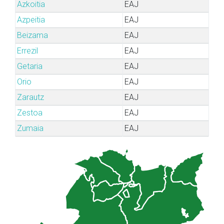
Azkoitia
EAJ
Azpeitia
EAJ
Beizama
EAJ
Errezil
EAJ
Getaria
EAJ
Orio
EAJ
Zarautz
EAJ
Zestoa
EAJ
Zumaia
EAJ