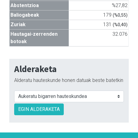
Abstentzioa
%27,82
Baliogabeak
179
(%0,55)
Zuriak
131
(%0,40)
Hautagai-zerrenden
32.076
botoak
Alderaketa
Alderatu hauteskunde honen datuak beste batetkin
EGIN ALDERAKETA