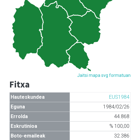
Jaitsi mapa svg formatuan
Fitxa
Hauteskundea
EUS1984
Eguna
1984/02/26
Errolda
44.868
Eskrutinioa
% 100,00
Boto-emaileak
32.386