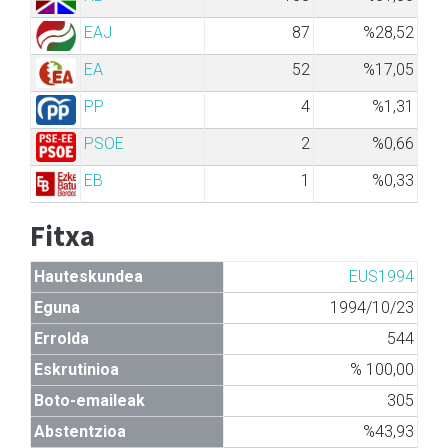
EAJ
87
%28,52
EA
52
%17,05
PP
4
%1,31
PSOE
2
%0,66
EB
1
%0,33
Fitxa
Hauteskundea
EUS1994
Eguna
1994/10/23
Errolda
544
Eskrutinioa
% 100,00
Boto-emaileak
305
Abstentzioa
%43,93