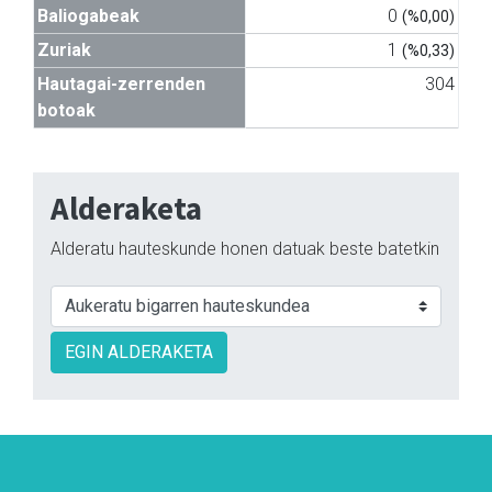
Baliogabeak
0
(%0,00)
Zuriak
1
(%0,33)
Hautagai-zerrenden
304
botoak
Alderaketa
Alderatu hauteskunde honen datuak beste batetkin
EGIN ALDERAKETA