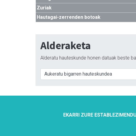
Zuriak
Hautagai-zerrenden botoak
Alderaketa
Alderatu hauteskunde honen datuak beste ba
EKARRI ZURE ESTABLEZIMENDU