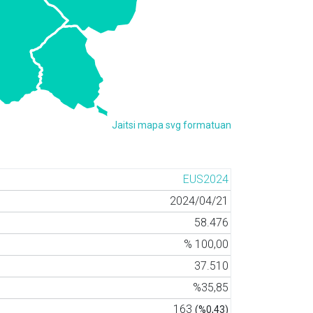
Jaitsi mapa svg formatuan
EUS2024
2024/04/21
58.476
% 100,00
37.510
%35,85
163
(%0,43)