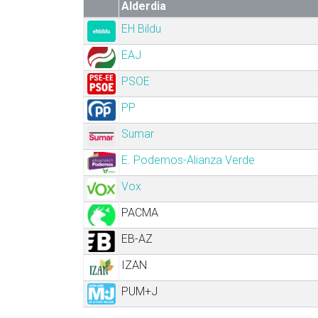
Alderdia
EH Bildu
EAJ
PSOE
PP
Sumar
E. Podemos-Alianza Verde
Vox
PACMA
EB-AZ
IZAN
PUM+J