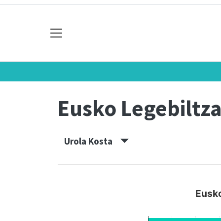
Eusko Legebiltz
Urola Kosta
Eusko