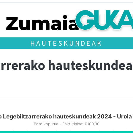
HAUTESKUNDEAK
arrerako hauteskundea
 Legebiltzarrerako hauteskundeak 2024 - Urola
Boto kopurua - Eskrutinioa: %100,00