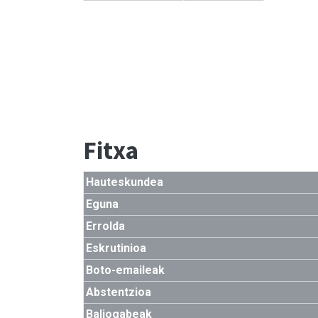
Fitxa
Hauteskundea
Eguna
Errolda
Eskrutinioa
Boto-emaileak
Abstentzioa
Baliogabeak