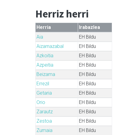
Herriz herri
Herria
Irabazlea
Aia
EH Bildu
Aizarnazabal
EH Bildu
Azkoitia
EH Bildu
Azpeitia
EH Bildu
Beizama
EH Bildu
Errezil
EH Bildu
Getaria
EH Bildu
Orio
EH Bildu
Zarautz
EH Bildu
Zestoa
EH Bildu
Zumaia
EH Bildu