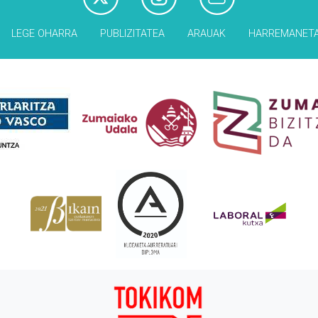
LEGE OHARRA
PUBLIZITATEA
ARAUAK
HARREMANET
Babesleak