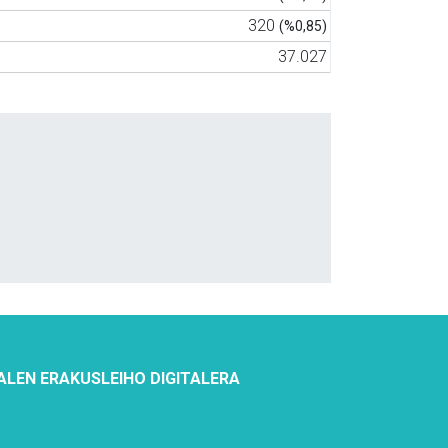
320
(%0,85)
37.027
ALEN ERAKUSLEIHO DIGITALERA