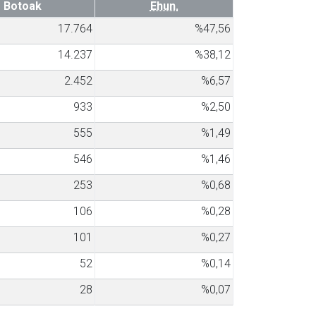
Botoak
Ehun.
17.764
%47,56
14.237
%38,12
2.452
%6,57
933
%2,50
555
%1,49
546
%1,46
253
%0,68
106
%0,28
101
%0,27
52
%0,14
28
%0,07