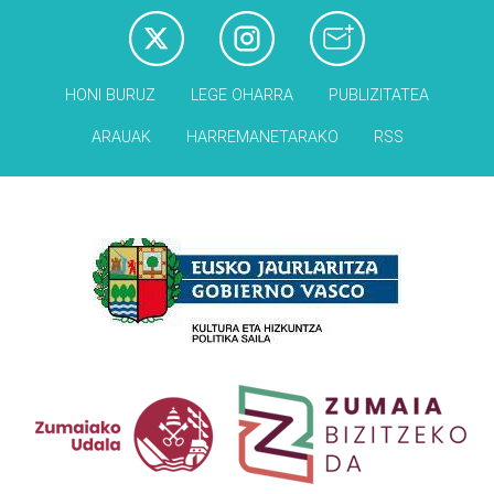
HONI BURUZ
LEGE OHARRA
PUBLIZITATEA
ARAUAK
HARREMANETARAKO
RSS
Babesleak