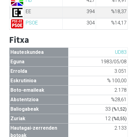
HB
427
%19,91
EE
394
%18,37
PSOE
304
%14,17
Fitxa
Hauteskundea
UD83
Eguna
1983/05/08
Errolda
3.051
Eskrutinioa
% 100,00
Boto-emaileak
2.178
Abstentzioa
%28,61
Baliogabeak
33
(%1,52)
Zuriak
12
(%0,55)
Hautagai-zerrenden
2.133
botoak