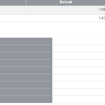
Botoak
15
14