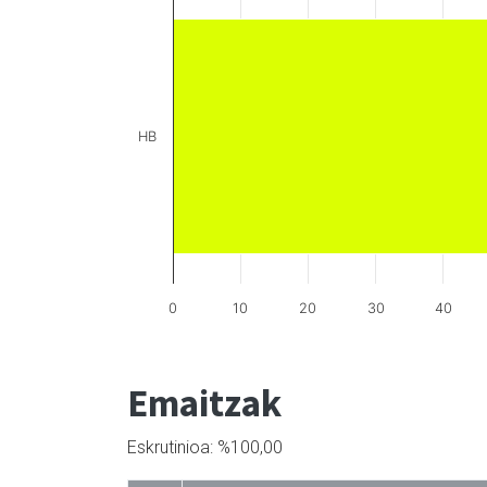
HB
0
10
20
30
40
Emaitzak
Eskrutinioa: %100,00