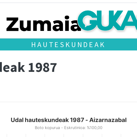
HAUTESKUNDEAK
deak 1987
Udal hauteskundeak 1987 - Aizarnazabal
Boto kopurua - Eskrutinioa: %100,00