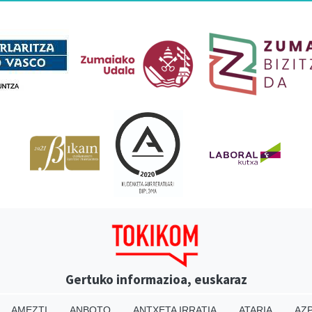
Babesleak
Gertuko informazioa, euskaraz
AMEZTI
ANBOTO
ANTXETA IRRATIA
ATARIA
AZP