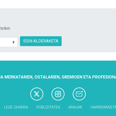
tetkin
EGIN ALDERAKETA
A MERKATARIEN, OSTALARIEN, GREMIOEN ETA PROFESION
LEGE OHARRA
PUBLIZITATEA
ARAUAK
HARREMANET