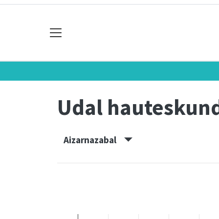
Udal hauteskun
Aizarnazabal