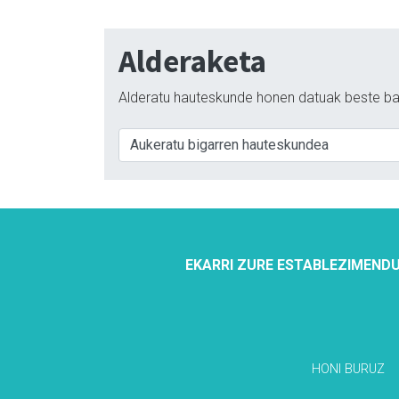
Alderaketa
Alderatu hauteskunde honen datuak beste ba
EKARRI ZURE ESTABLEZIMENDU
HONI BURUZ