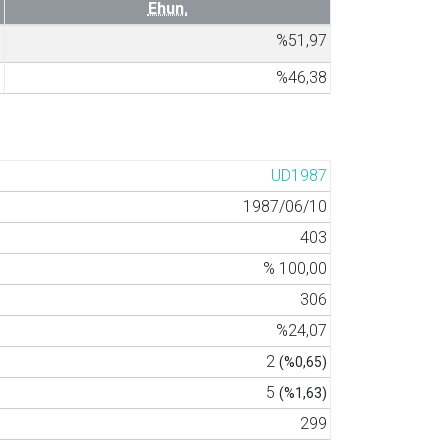
Ehun.
8
%51,97
1
%46,38
UD1987
1987/06/10
403
% 100,00
306
%24,07
2
(%0,65)
5
(%1,63)
299