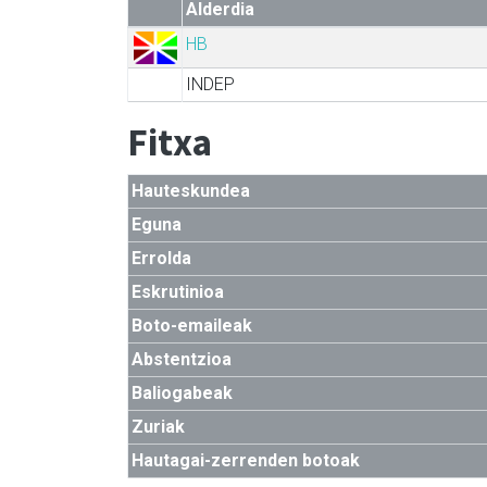
Alderdia
HB
INDEP
Fitxa
Hauteskundea
Eguna
Errolda
Eskrutinioa
Boto-emaileak
Abstentzioa
Baliogabeak
Zuriak
Hautagai-zerrenden botoak