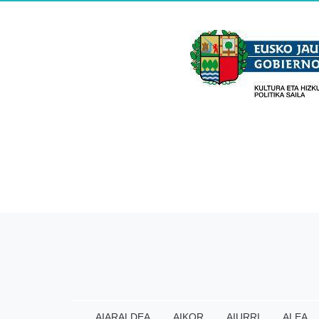
AIARALDEA
AIKOR
AIURRI
ALEA