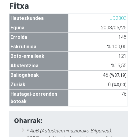
Fitxa
Hauteskundea
UD2003
Eguna
2003/05/25
Errolda
145
Eskrutinioa
% 100,00
Boto-emaileak
121
Abstentzioa
%16,55
Baliogabeak
45
(%37,19)
Zuriak
0
(%0,00)
Hautagai-zerrenden
76
botoak
Oharrak:
* AuB (Autodeterminaziorako Bilgunea):