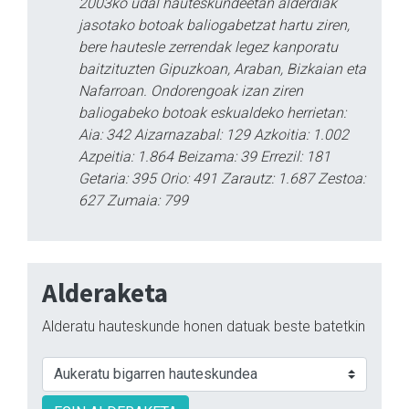
2003ko udal hauteskundeetan alderdiak
jasotako botoak baliogabetzat hartu ziren,
bere hautesle zerrendak legez kanporatu
baitzituzten Gipuzkoan, Araban, Bizkaian eta
Nafarroan. Ondorengoak izan ziren
baliogabeko botoak eskualdeko herrietan:
Aia: 342 Aizarnazabal: 129 Azkoitia: 1.002
Azpeitia: 1.864 Beizama: 39 Errezil: 181
Getaria: 395 Orio: 491 Zarautz: 1.687 Zestoa:
627 Zumaia: 799
Alderaketa
Alderatu hauteskunde honen datuak beste batetkin