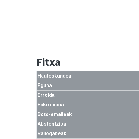
Fitxa
Hauteskundea
Eguna
Errolda
Eskrutinioa
Boto-emaileak
Abstentzioa
Baliogabeak