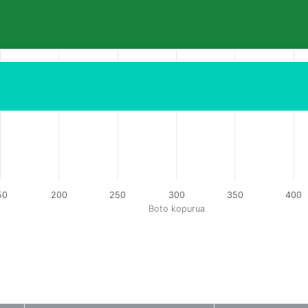
50
200
250
300
350
400
Boto kopurua