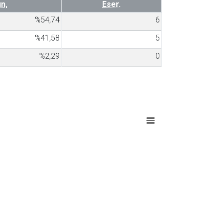
n.
Eser.
%54,74
6
%41,58
5
%2,29
0