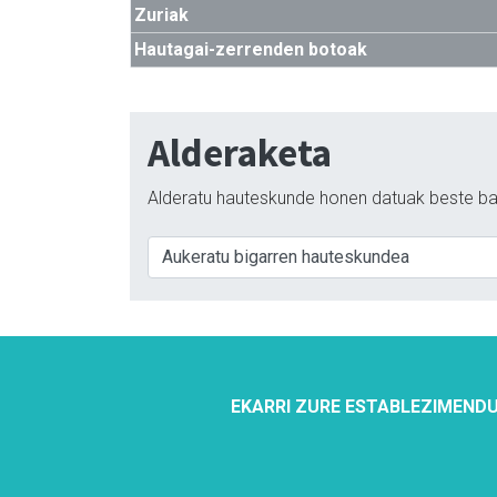
Zuriak
Hautagai-zerrenden botoak
Alderaketa
Alderatu hauteskunde honen datuak beste ba
EKARRI ZURE ESTABLEZIMENDU