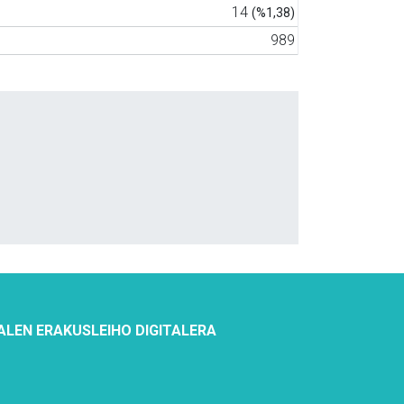
14
(%1,38)
989
ALEN ERAKUSLEIHO DIGITALERA