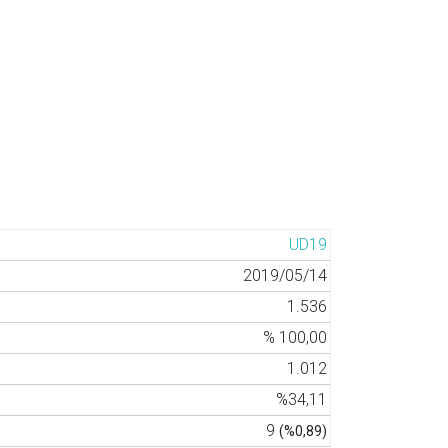
UD19
2019/05/14
1.536
% 100,00
1.012
%34,11
9
(%0,89)