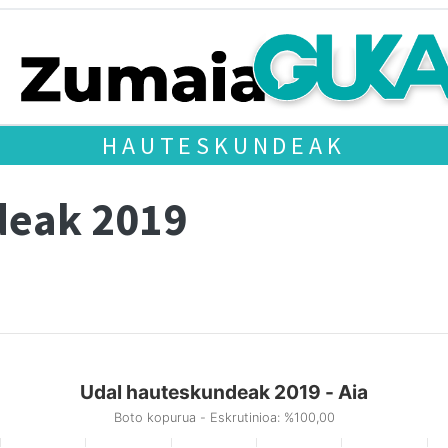
HAUTESKUNDEAK
deak 2019
Udal hauteskundeak 2019 - Aia
Boto kopurua - Eskrutinioa: %100,00