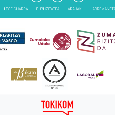
LEGE OHARRA
PUBLIZITATEA
ARAUAK
HARREMANET
Babesleak