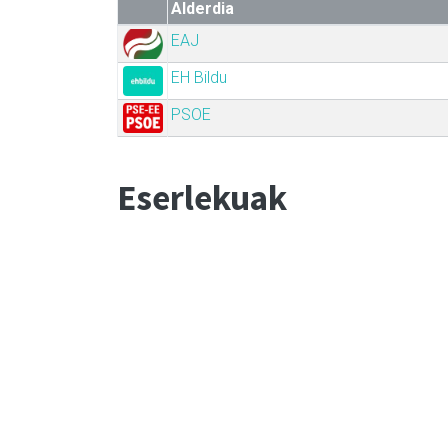
Alderdia
EAJ
EH Bildu
PSOE
Eserlekuak