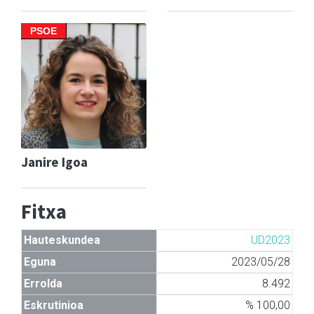
PSOE
Janire Igoa
Fitxa
Hauteskundea
UD2023
Eguna
2023/05/28
Errolda
8.492
Eskrutinioa
% 100,00