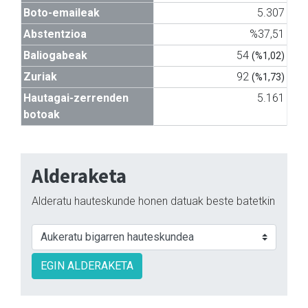
Boto-emaileak
5.307
Abstentzioa
%37,51
Baliogabeak
54
(%1,02)
Zuriak
92
(%1,73)
Hautagai-zerrenden
5.161
botoak
Alderaketa
Alderatu hauteskunde honen datuak beste batetkin
EGIN ALDERAKETA