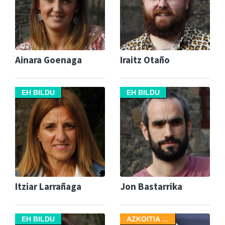
Ainara Goenaga
Iraitz Otaño
EH BILDU
EH BILDU
Itziar Larrañaga
Jon Bastarrika
EH BILDU
AZKOITIA …