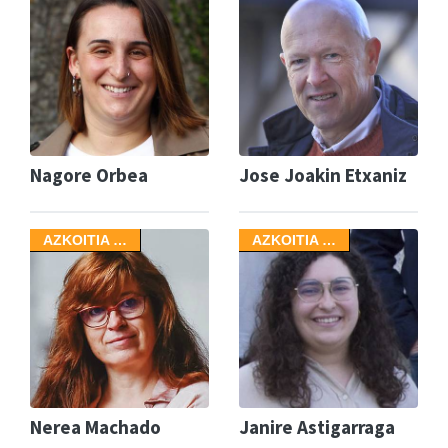
Nagore Orbea
Jose Joakin Etxaniz
AZKOITIA …
AZKOITIA …
Nerea Machado
Janire Astigarraga