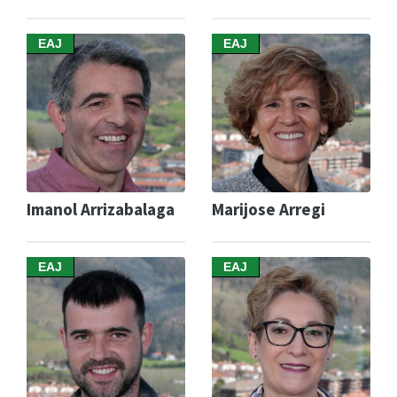
EAJ
EAJ
Imanol Arrizabalaga
Marijose Arregi
EAJ
EAJ