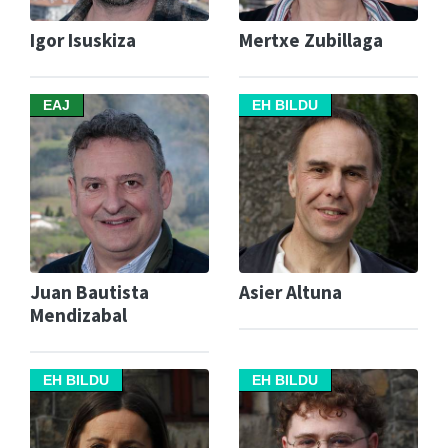
Igor Isuskiza
Mertxe Zubillaga
EAJ
EH BILDU
Juan Bautista
Asier Altuna
Mendizabal
EH BILDU
EH BILDU