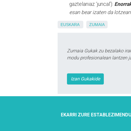
gaztelaniaz ‘juncal’):
Enorra
esan bear izaten da lotzean: 
EUSKARA
ZUMAIA
Zumaia Gukak zu bezalako irak
modu profesionalean lantzen ja
Izan Gukakide
EKARRI ZURE ESTABLEZIMENDU