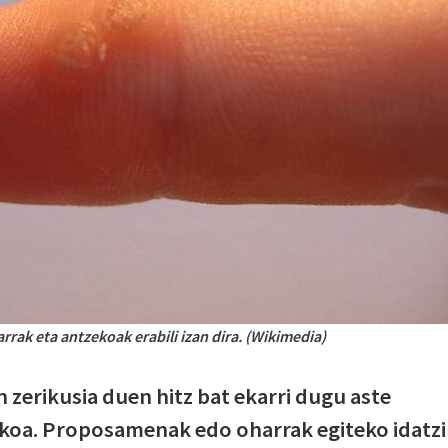
rak eta antzekoak erabili izan dira. (Wikimedia)
 zerikusia duen hitz bat ekarri dugu aste
oa. Proposamenak edo oharrak egiteko idatzi