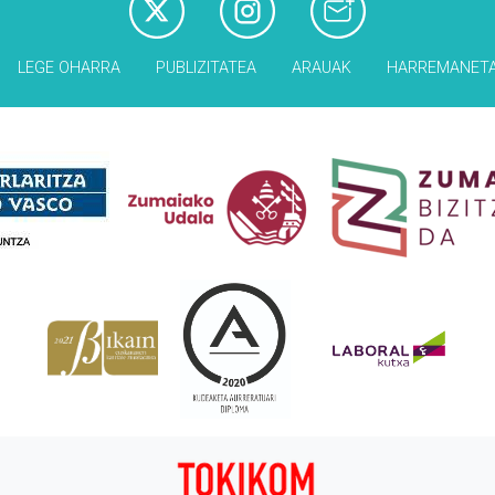
LEGE OHARRA
PUBLIZITATEA
ARAUAK
HARREMANET
Babesleak