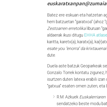
euskaratxanpan@zumaia
Batez ere eskuan eta hatzetan age
herri batzuetan "garatxoa" (ahoz 
Zestoarren erretolika
liburuan "ga
aldaerak ikusi ditugu
EHHA atlas
karitta, karetx(a), karatx(a), ka(r
esate you "enorra" da krixtauenai 
dute.
Duela aste batzuk Geoparkeak se
Gonzalo Torrek kontatu zigunez, 
isurtzen duten latexa erabili izan
"gatxua" esaten omen zuten, eta B
R.M. Azkuek
Euskalerriaren
sendatzeko beste modu bat e