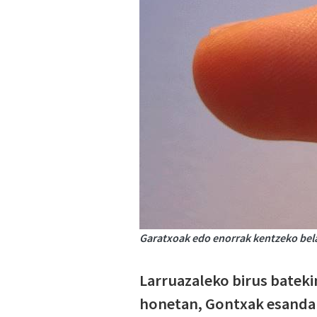
Garatxoak edo enorrak kentzeko belar
Larruazaleko birus batekin
honetan, Gontxak esandak