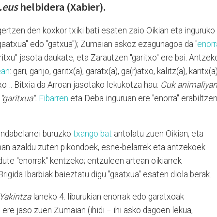
.eus
helbidera (Xabier).
rtzen den koxkor txiki bati esaten zaio Oikian eta inguruko
"gaatxua" edo "gatxua"); Zumaian askoz ezagunagoa da "
enorr
ritxu" jasota daukate, eta Zarautzen "garitxo" ere bai. Antzek
ean
: gari, garijo, garitx(a), garatx(a), ga(r)atxo, kalitz(a), karitx(a)
)atxo… Bitxia da Arroan jasotako lekukotza hau:
Guk animaliyan
"garitxua".
Eibarren
eta Deba inguruan ere "enorra" erabiltze
ndabelarrei buruzko
txango bat
antolatu zuen Oikian, eta
han azaldu zuten pikondoek, esne-belarrek eta antzekoek
 dute "enorrak" kentzeko; entzuleen artean oikiarrek
rigida Ibarbiak baieztatu digu "gaatxua" esaten diola berak.
 Yakintza
laneko 4. liburukian enorrak edo garatxoak
re jaso zuen Zumaian (ihidi = ihi asko dagoen lekua,