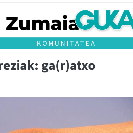
KOMUNITATEA
eziak: ga(r)atxo