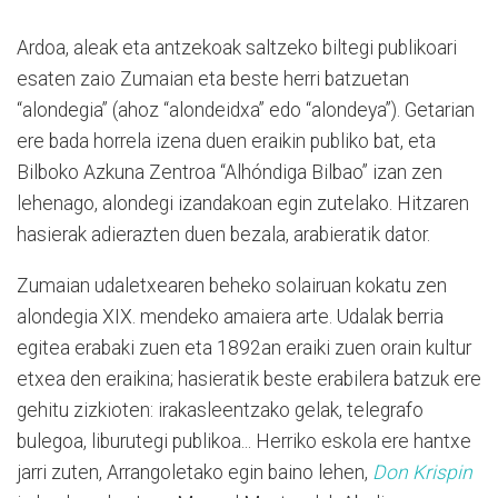
Ardoa, aleak eta antzekoak saltzeko biltegi publikoari
esaten zaio Zumaian eta beste herri batzuetan
“alondegia” (ahoz “alondeidxa” edo “alondeya”). Getarian
ere bada horrela izena duen eraikin publiko bat, eta
Bilboko Azkuna Zentroa “Alhóndiga Bilbao” izan zen
lehenago, alondegi izandakoan egin zutelako. Hitzaren
hasierak adierazten duen bezala, arabieratik dator.
Zumaian udaletxearen beheko solairuan kokatu zen
alondegia XIX. mendeko amaiera arte. Udalak berria
egitea erabaki zuen eta 1892an eraiki zuen orain kultur
etxea den eraikina; hasieratik beste erabilera batzuk ere
gehitu zizkioten: irakasleentzako gelak, telegrafo
bulegoa, liburutegi publikoa... Herriko eskola ere hantxe
jarri zuten, Arrangoletako egin baino lehen,
Don Krispin