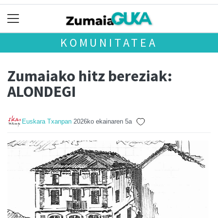
KOMUNITATEA
Zumaiako hitz bereziak:
ALONDEGI
Euskara Txanpan
2026ko ekainaren 5a