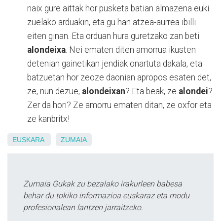
naix gure aittak hor pusketa batian almazena euki
zuelako arduakin, eta gu han atzea-aurrea ibilli
eiten ginan. Eta orduan hura guretzako zan beti
alondeixa
. Nei ematen diten amorrua ikusten
detenian gainetikan jendiak onartuta dakala, eta
batzuetan hor zeoze daonian apropos esaten det,
ze, nun dezue,
alondeixan
? Eta beak, ze
alondei
?
Zer da hori? Ze amorru ematen ditan, ze oxfor eta
ze kanbritx!
EUSKARA
ZUMAIA
Zumaia Gukak zu bezalako irakurleen babesa
behar du tokiko informazioa euskaraz eta modu
profesionalean lantzen jarraitzeko.