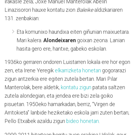
irakasle zela; Joxe Manuel Manterolak Abelin
Linazisorori hauxe kontatu zion
Baleike
aldizkariaren
131. zenbakian:
Eta komunixo haundixa eiten giñunian maixuetara.
Mari kalera.
Alondeixaren
goixan zeona. Lanian
hasita gero ere, hantxe, gabeko eskolan.
1936ko gerraren ondoren Luistarren lokala ere hor egon
zen, eta Irene Yeregik
elkarrizketa honetan
gogorarazi
zigun antzerkia ere egiten zutela bertan. Mari Pilar
Manterolak, bere aldetik,
kontatu zigun
patata saltzen
zutela alondegian, eta jendea ere bizi zela goiko
pisuetan. 1950eko hamarkadan, berriz, “Virgen de
Arritokieta” lanbide heziketako eskola jarri zuten bertan;
Pello Etxabek azaldu zigun
bideo honetan
.
2009-2011 bitartean berritu zuen eraikina Udalak, gaur