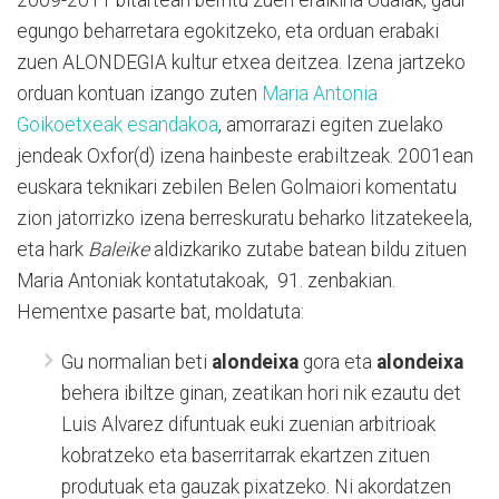
egungo beharretara egokitzeko, eta orduan erabaki
zuen ALONDEGIA kultur etxea deitzea. Izena jartzeko
orduan kontuan izango zuten
Maria Antonia
Goikoetxeak esandakoa
, amorrarazi egiten zuelako
jendeak Oxfor(d) izena hainbeste erabiltzeak. 2001ean
euskara teknikari zebilen Belen Golmaiori komentatu
zion jatorrizko izena berreskuratu beharko litzatekeela,
eta hark
Baleike
aldizkariko zutabe batean bildu zituen
Maria Antoniak kontatutakoak, 91. zenbakian.
Hementxe pasarte bat, moldatuta:
Gu normalian beti
alondeixa
gora eta
alondeixa
behera ibiltze ginan, zeatikan hori nik ezautu det
Luis Alvarez difuntuak euki zuenian arbitrioak
kobratzeko eta baserritarrak ekartzen zituen
produtuak eta gauzak pixatzeko. Ni akordatzen