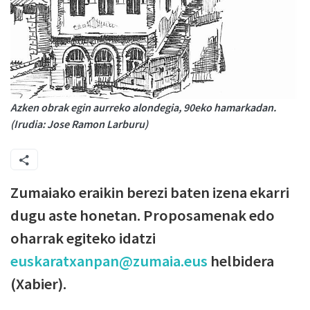
Azken obrak egin aurreko alondegia, 90eko hamarkadan.
(Irudia: Jose Ramon Larburu)
Zumaiako eraikin berezi baten izena ekarri
dugu aste honetan. Proposamenak edo
oharrak egiteko idatzi
euskaratxanpan@zumaia.eus
helbidera
(Xabier).