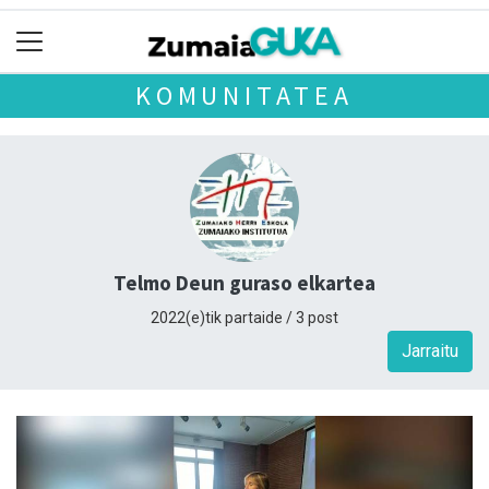
KOMUNITATEA
Telmo Deun guraso elkartea
2022(e)tik partaide / 3 post
Jarraitu