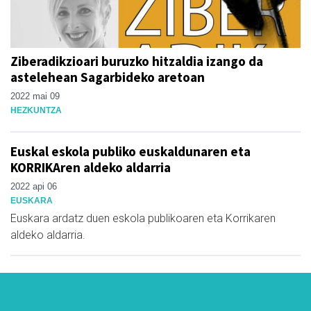
Ziberadikzioari buruzko hitzaldia izango da
astelehean Sagarbideko aretoan
2022 mai 09
HEZKUNTZA
Euskal eskola publiko euskaldunaren eta
KORRIKAren aldeko aldarria
2022 api 06
EUSKARA
Euskara ardatz duen eskola publikoaren eta Korrikaren
aldeko aldarria.