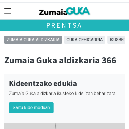
PRENTSA
ZUMAIA GUKA ALDIZKARIA
GUKA GEHIGARRIA
IKUSBERA
Zumaia Guka aldizkaria 366
Kideentzako edukia
Zumaia Guka aldizkaria ikusteko kide izan behar zara.
Sartu kide moduan