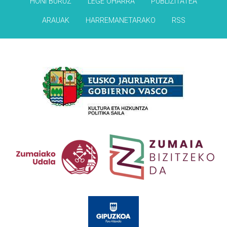
HONI BURUZ
LEGE OHARRA
PUBLIZITATEA
ARAUAK
HARREMANETARAKO
RSS
Babesleak