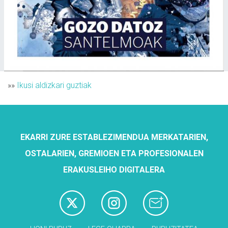
»»
Ikusi aldizkari guztiak
EKARRI ZURE ESTABLEZIMENDUA MERKATARIEN,
OSTALARIEN, GREMIOEN ETA PROFESIONALEN
ERAKUSLEIHO DIGITALERA