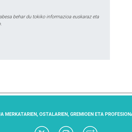
abesa behar du tokiko informazioa euskaraz eta
.
A MERKATARIEN, OSTALARIEN, GREMIOEN ETA PROFESION