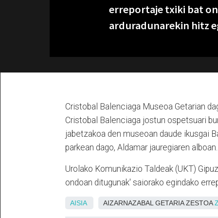
erreportaje txiki bat 
arduradunarekin hitz e
Cristobal Balenciaga Museoa Getarian da
Cristobal Balenciaga jostun ospetsuari b
jabetzakoa den museoan daude ikusgai Ba
parkean dago, Aldamar jauregiaren alboan.
Urolako Komunikazio Taldeak (UKT) Gipuz
ondoan ditugunak' saiorako egindako erre
AISIA
AIZARNAZABAL GETARIA ZESTOA