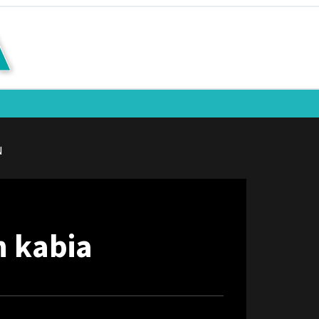
N
n kabia