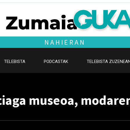
NAHIERAN
TELEBISTA
PODCASTAK
TELEBISTA ZUZENEA
nciaga museoa, modare