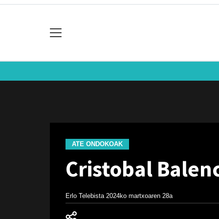
ATE ONDOKOAK
Cristobal Bale
Erlo Telebista
2024ko martxoaren 28a