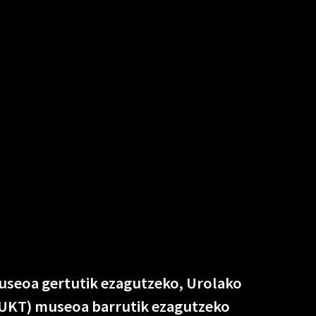
useoa gertutik ezagutzeko, Urolako
UKT) museoa barrutik ezagutzeko