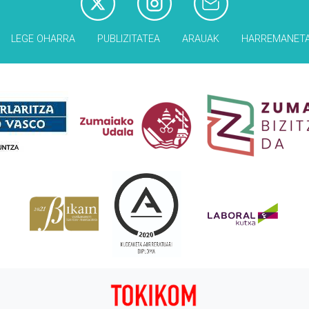
LEGE OHARRA
PUBLIZITATEA
ARAUAK
HARREMANET
Babesleak