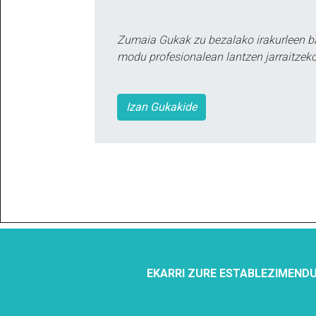
Zumaia Gukak zu bezalako irakurleen b
modu profesionalean lantzen jarraitzeko
Izan Gukakide
EKARRI ZURE ESTABLEZIMENDU