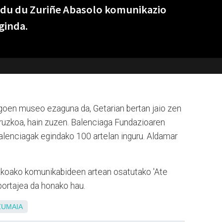
ondu du Zuriñe Abasolo komunikazio
ginda.
goen museo ezaguna da, Getarian bertan jaio zen
uruzkoa, hain zuzen. Balenciaga Fundazioaren
lenciagak egindako 100 artelan inguru. Aldamar
koako komunikabideen artean osatutako 'Ate
portajea da honako hau.
ZUMAIA