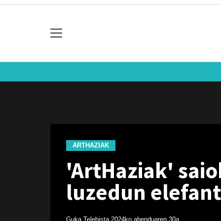
ARTHAZIAK
'ArtHaziak' sai
luzedun elefan
Guka Telebista
2024ko abenduaren 30a