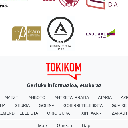
Gertuko informazioa, euskaraz
AMEZTI
ANBOTO
ANTXETA IRRATIA
ATARIA
AZP
TIA
GEURIA
GOIENA
GOIERRI TELEBISTA
GUAIXE
IZMENDI TELEBISTA
ORIO GUKA
TXINTXARRI
ZARAUT
Matx
Gurean
Ttap