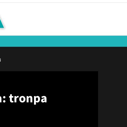
N
a: tronpa