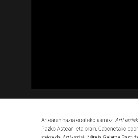
Artearen hazia ereiteko asmoz,
ArtHaziak
Pazko Astean, eta orain, Gabonetako oporra
saioa da
ArtHaziak
, Mireia Galarza Bastid