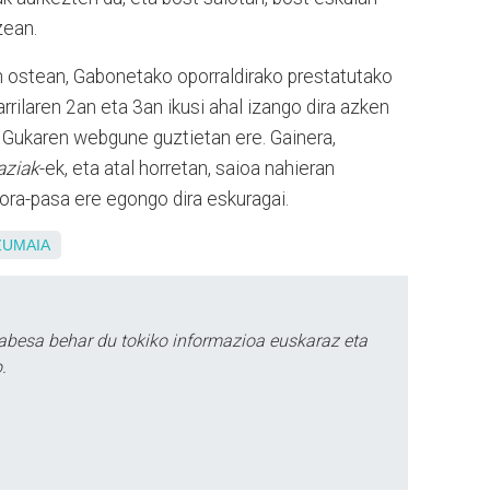
zean.
 ostean, Gabonetako oporraldirako prestatutako
arrilaren 2an eta 3an ikusi ahal izango dira azken
a Gukaren webgune guztietan ere. Gainera,
aziak
-ek, eta atal horretan, saioa nahieran
ora-pasa ere egongo dira eskuragai.
ZUMAIA
abesa behar du tokiko informazioa euskaraz eta
.