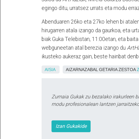
egingo ditu, urratsez urrats eta modu erra
Abenduaren 26ko eta 27ko lehen bi atalen
hirugarren atala izango da gaurkoa, eta urt
biak Guka Telebistan, 11:00etan, eta bait
webguneetan atal berezia izango du
ArtH
ikusteko aukeraz gain, beste hainbat denb
AISIA
AIZARNAZABAL GETARIA ZESTOA
Zumaia Gukak zu bezalako irakurleen b
modu profesionalean lantzen jarraitzeko
Izan Gukakide