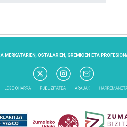
A MERKATARIEN, OSTALARIEN, GREMIOEN ETA PROFESION
LEGE OHARRA
PUBLIZITATEA
ARAUAK
HARREMANET
Babesleak