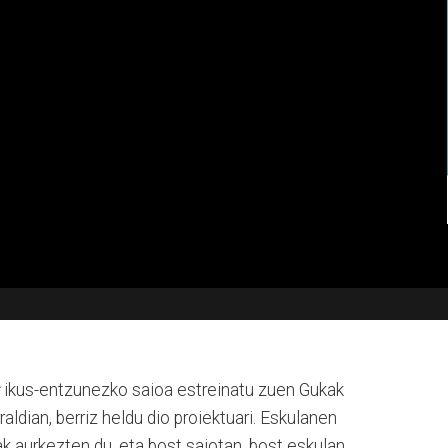
ikus-entzunezko saioa estreinatu zuen Gukak
ldian, berriz heldu dio proiektuari. Eskulanen
ak aurkezten du, eta bost saiotan, bost eskulan