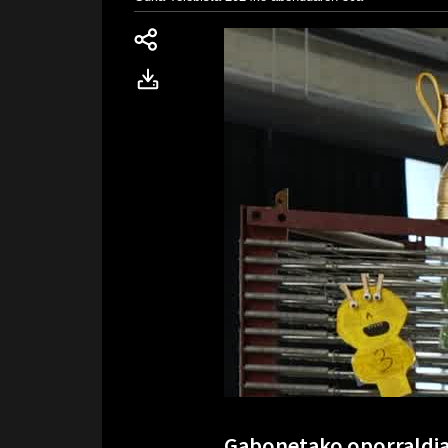
Gabonetako oporraldiar