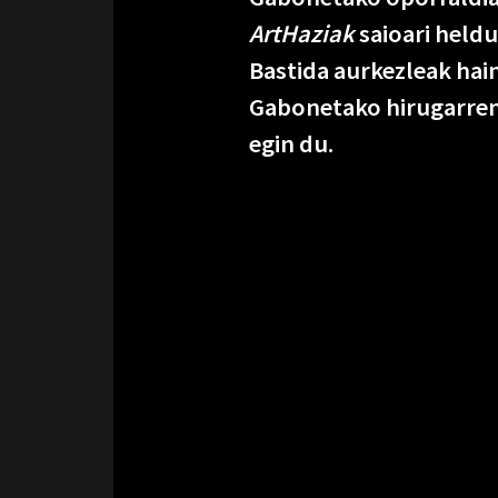
ArtHaziak
saioari heldu
Bastida aurkezleak hai
Gabonetako hirugarren
egin du.