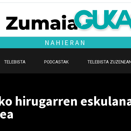
NAHIERAN
TELEBISTA
PODCASTAK
TELEBISTA ZUZENEA
oko hirugarren eskulan
tea