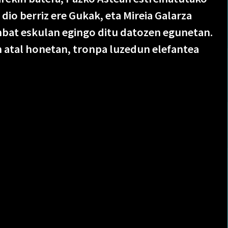
 dio berriz ere Gukak, eta Mireia Galarza
nbat eskulan egingo ditu datozen egunetan.
 atal honetan, tronpa luzedun elefantea