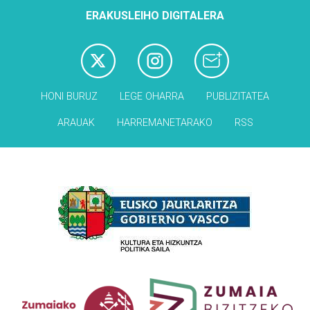
ERAKUSLEIHO DIGITALERA
HONI BURUZ
LEGE OHARRA
PUBLIZITATEA
ARAUAK
HARREMANETARAKO
RSS
Babesleak