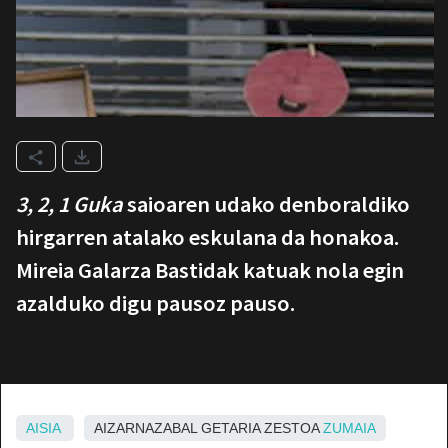
3, 2, 1 Guka
saioaren udako denboraldiko
hirgarren atalako eskulana da honakoa.
Mireia Galarza Bastidak katuak nola egin
azalduko digu pausoz pauso.
AISIA
AIZARNAZABAL GETARIA ZESTOA
ZUMAIA