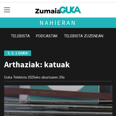
NAHIERAN
TELEBISTA
PODCASTAK
TELEBISTA ZUZENEAN
3, 2, 1 GUKA
Arthaziak: katuak
Guka Telebista
2025eko abuztuaren 20a