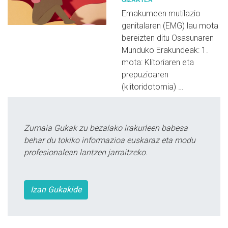
Emakumeen mutilazio
genitalaren (EMG) lau mota
bereizten ditu Osasunaren
Munduko Erakundeak: 1.
mota: Klitoriaren eta
prepuzioaren
(klitoridotomia) …
Zumaia Gukak zu bezalako irakurleen babesa
behar du tokiko informazioa euskaraz eta modu
profesionalean lantzen jarraitzeko.
Izan Gukakide