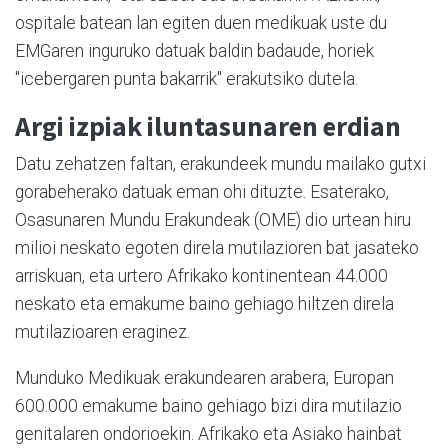
ospitale batean lan egiten duen medikuak uste du
EMGaren inguruko datuak baldin badaude, horiek
"icebergaren punta bakarrik" erakutsiko dutela.
Argi izpiak iluntasunaren erdian
Datu zehatzen faltan, erakundeek mundu mailako gutxi
gorabeherako datuak eman ohi dituzte. Esaterako,
Osasunaren Mundu Erakundeak (OME) dio urtean hiru
milioi neskato egoten direla mutilazioren bat jasateko
arriskuan, eta urtero Afrikako kontinentean 44.000
neskato eta emakume baino gehiago hiltzen direla
mutilazioaren eraginez.
Munduko Medikuak erakundearen arabera, Europan
600.000 emakume baino gehiago bizi dira mutilazio
genitalaren ondorioekin. Afrikako eta Asiako hainbat