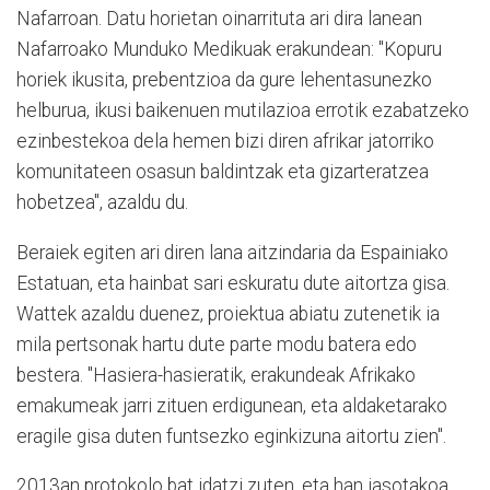
Nafarroan. Datu horietan oinarrituta ari dira lanean
Nafarroako Munduko Medikuak erakundean: "Kopuru
horiek ikusita, prebentzioa da gure lehentasunezko
helburua, ikusi baikenuen mutilazioa errotik ezabatzeko
ezinbestekoa dela hemen bizi diren afrikar jatorriko
komunitateen osasun baldintzak eta gizarteratzea
hobetzea", azaldu du.
Beraiek egiten ari diren lana aitzindaria da Espainiako
Estatuan, eta hainbat sari eskuratu dute aitortza gisa.
Wattek azaldu duenez, proiektua abiatu zutenetik ia
mila pertsonak hartu dute parte modu batera edo
bestera. "Hasiera-hasieratik, erakundeak Afrikako
emakumeak jarri zituen erdigunean, eta aldaketarako
eragile gisa duten funtsezko eginkizuna aitortu zien".
2013an protokolo bat idatzi zuten, eta han jasotakoa