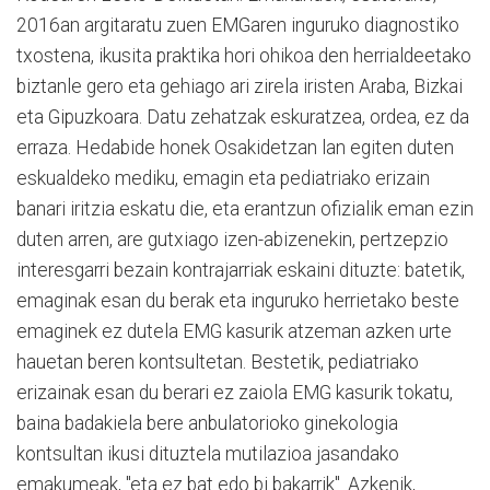
2016an argitaratu zuen EMGaren inguruko diagnostiko
txostena, ikusita praktika hori ohikoa den herrialdeetako
biztanle gero eta gehiago ari zirela iristen Araba, Bizkai
eta Gipuzkoara. Datu zehatzak eskuratzea, ordea, ez da
erraza. Hedabide honek Osakidetzan lan egiten duten
eskualdeko mediku, emagin eta pediatriako erizain
banari iritzia eskatu die, eta erantzun ofizialik eman ezin
duten arren, are gutxiago izen-abizenekin, pertzepzio
interesgarri bezain kontrajarriak eskaini dituzte: batetik,
emaginak esan du berak eta inguruko herrietako beste
emaginek ez dutela EMG kasurik atzeman azken urte
hauetan beren kontsultetan. Bestetik, pediatriako
erizainak esan du berari ez zaiola EMG kasurik tokatu,
baina badakiela bere anbulatorioko ginekologia
kontsultan ikusi dituztela mutilazioa jasandako
emakumeak, "eta ez bat edo bi bakarrik". Azkenik,