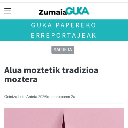
GUKA PAPEREKO
ERREPORTAJEAK
SARRERA
Alua moztetik tradizioa
moztera
Onintza Lete Arrieta
2026ko martxoaren 2a