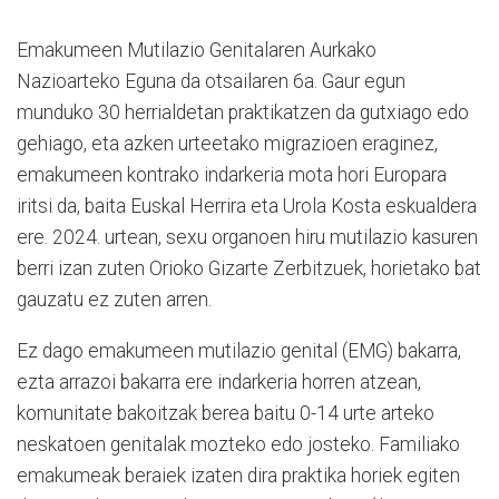
Emakumeen Mutilazio Genitalaren Aurkako
Nazioarteko Eguna da otsailaren 6a. Gaur egun
munduko 30 herrialdetan praktikatzen da gutxiago edo
gehiago, eta azken urteetako migrazioen eraginez,
emakumeen kontrako indarkeria mota hori Europara
iritsi da, baita Euskal Herrira eta Urola Kosta eskualdera
ere. 2024. urtean, sexu organoen hiru mutilazio kasuren
berri izan zuten Orioko Gizarte Zerbitzuek, horietako bat
gauzatu ez zuten arren.
Ez dago emakumeen mutilazio genital (EMG) bakarra,
ezta arrazoi bakarra ere indarkeria horren atzean,
komunitate bakoitzak berea baitu 0-14 urte arteko
neskatoen genitalak mozteko edo josteko. Familiako
emakumeak beraiek izaten dira praktika horiek egiten