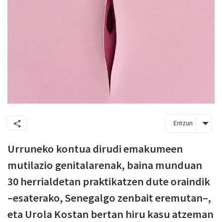
Entzun
Urruneko kontua dirudi emakumeen
mutilazio genitalarenak, baina munduan
30 herrialdetan praktikatzen dute oraindik
–esaterako, Senegalgo zenbait eremutan–,
eta Urola Kostan bertan hiru kasu atzeman