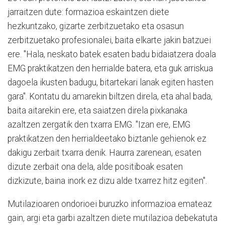
jarraitzen dute: formazioa eskaintzen diete
hezkuntzako, gizarte zerbitzuetako eta osasun
zerbitzuetako profesionalei, baita elkarte jakin batzuei
ere. "Hala, neskato batek esaten badu bidaiatzera doala
EMG praktikatzen den herrialde batera, eta guk arriskua
dagoela ikusten badugu, bitartekari lanak egiten hasten
gara". Kontatu du amarekin biltzen direla, eta ahal bada,
baita aitarekin ere, eta saiatzen direla pixkanaka
azaltzen zergatik den txarra EMG. "Izan ere, EMG
praktikatzen den herrialdeetako biztanle gehienok ez
dakigu zerbait txarra denik. Haurra zarenean, esaten
dizute zerbait ona dela, alde positiboak esaten
dizkizute, baina inork ez dizu alde txarrez hitz egiten".
Mutilazioaren ondorioei buruzko informazioa emateaz
gain, argi eta garbi azaltzen diete mutilazioa debekatuta