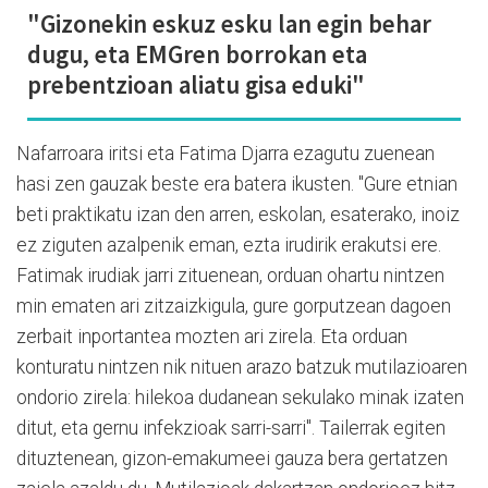
"Gizonekin eskuz esku lan egin behar
dugu, eta EMGren borrokan eta
prebentzioan aliatu gisa eduki"
Nafarroara iritsi eta Fatima Djarra ezagutu zuenean
hasi zen gauzak beste era batera ikusten. "Gure etnian
beti praktikatu izan den arren, eskolan, esaterako, inoiz
ez ziguten azalpenik eman, ezta irudirik erakutsi ere.
Fatimak irudiak jarri zituenean, orduan ohartu nintzen
min ematen ari zitzaizkigula, gure gorputzean dagoen
zerbait inportantea mozten ari zirela. Eta orduan
konturatu nintzen nik nituen arazo batzuk mutilazioaren
ondorio zirela: hilekoa dudanean sekulako minak izaten
ditut, eta gernu infekzioak sarri-sarri". Tailerrak egiten
dituztenean, gizon-emakumeei gauza bera gertatzen