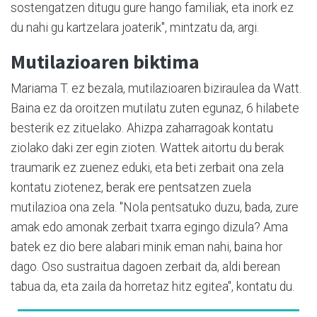
sostengatzen ditugu gure hango familiak, eta inork ez
du nahi gu kartzelara joaterik", mintzatu da, argi.
Mutilazioaren biktima
Mariama T. ez bezala, mutilazioaren biziraulea da Watt.
Baina ez da oroitzen mutilatu zuten egunaz, 6 hilabete
besterik ez zituelako. Ahizpa zaharragoak kontatu
ziolako daki zer egin zioten. Wattek aitortu du berak
traumarik ez zuenez eduki, eta beti zerbait ona zela
kontatu ziotenez, berak ere pentsatzen zuela
mutilazioa ona zela. "Nola pentsatuko duzu, bada, zure
amak edo amonak zerbait txarra egingo dizula? Ama
batek ez dio bere alabari minik eman nahi, baina hor
dago. Oso sustraitua dagoen zerbait da, aldi berean
tabua da, eta zaila da horretaz hitz egitea", kontatu du.