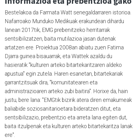
Informazioa eta prebentzioa gako
Bestelakoa da Farmata Watt senegaldarraren istorioa.
Nafarroako Munduko Medikuak erakundean dihardu
lanean 2017tik, EMG prebenitzeko herritarrak
sentsibilizatzen, baita mutilazioa jasan dutenak
artatzen ere. Proiektua 2008an abiatu zuen Fatima
Djarra guinea bisauarrak, eta Wattek azaldu du
hasieratik "kulturen arteko bitartekaritzaren aldeko
apustua" egin zutela. Haren esanetan, bitartekariak
garrantzitsuak dira, "komunitatearen eta
administrazioaren arteko zubi baitira". Horixe da, hain
justu, bere lana: "EMGtik bizirik atera diren emakumeak
baliabide soziosanitarioetara bideratzen ditut, eta
sentsibilizazio, prebentzio eta arreta lana egiten dut,
baita itzulpenak eta kulturen arteko bitartekaritza lanak
ere".