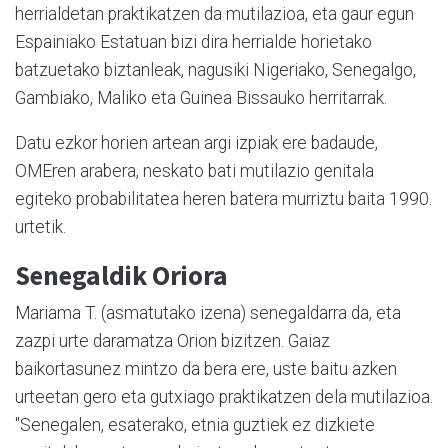
herrialdetan praktikatzen da mutilazioa, eta gaur egun
Espainiako Estatuan bizi dira herrialde horietako
batzuetako biztanleak, nagusiki Nigeriako, Senegalgo,
Gambiako, Maliko eta Guinea Bissauko herritarrak.
Datu ezkor horien artean argi izpiak ere badaude,
OMEren arabera, neskato bati mutilazio genitala
egiteko probabilitatea heren batera murriztu baita 1990.
urtetik.
Senegaldik Oriora
Mariama T. (asmatutako izena) senegaldarra da, eta
zazpi urte daramatza Orion bizitzen. Gaiaz
baikortasunez mintzo da bera ere, uste baitu azken
urteetan gero eta gutxiago praktikatzen dela mutilazioa.
"Senegalen, esaterako, etnia guztiek ez dizkiete