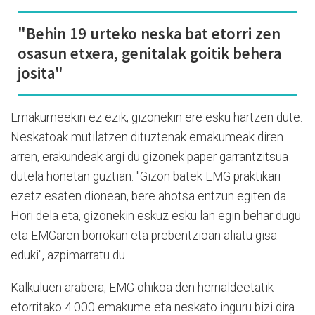
"Behin 19 urteko neska bat etorri zen
osasun etxera, genitalak goitik behera
josita"
Emakumeekin ez ezik, gizonekin ere esku hartzen dute.
Neskatoak mutilatzen dituztenak emakumeak diren
arren, erakundeak argi du gizonek paper garrantzitsua
dutela honetan guztian: "Gizon batek EMG praktikari
ezetz esaten dionean, bere ahotsa entzun egiten da.
Hori dela eta, gizonekin eskuz esku lan egin behar dugu
eta EMGaren borrokan eta prebentzioan aliatu gisa
eduki", azpimarratu du.
Kalkuluen arabera, EMG ohikoa den herrialdeetatik
etorritako 4.000 emakume eta neskato inguru bizi dira