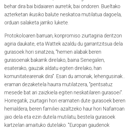
behar dira bai bidaiaren aurretik, bai ondoren. Bueltako
azterketan ikusiko balute neskatoa mutilatua dagoela,
orduan salaketa jarriko lukete.
Protokoloaren barruan, konpromiso ziurtagiria deritzon
agiria daukate, eta Wattek azaldu du garrantzitsua dela
gurasoek hori sinatzea, "hemen alabak beren
gurasoenak bakarrik direlako, baina Senegalen,
esaterako, gauzak aldatu egiten direlako; han
komunitatearenak dira". Esan du amonak, lehengusinak...
eraman dezaketela haurra mutilatzera, "pentsatuz
mesede bat ari zaizkiela egiten neskatilaren gurasoei".
Horregatik, ziurtagiri hori eramaten dute gurasoek beren
herrialdera, beren familiei azaltzeko haur hori Nafarroan
jaio dela eta ezin dutela mutilatu, bestela gurasoek
kartzelan amaituko dutelako. "Europan gaudenok