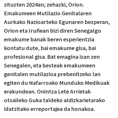
zituzten 2024an; zehazki, Orion.
Emakumeen Mutilazio Genitalaren
Aurkako Nazioarteko Egunaren bezperan,
Orion eta Iruñean bizi diren Senegalgo
emakume banak beren esperientzia
kontatu dute, bai emakume gisa, bai
profesional gisa. Bat emagina izan zen
Senegalen, eta besteak emakumeen
genitalen mutilazioa prebenitzeko lan
egiten du Nafarroako Munduko Medikuak
erakundean. Onintza Lete Arrietak
otsaileko Guka taldeko aldizkarietarako
idatzitako erreportajea da honakoa.