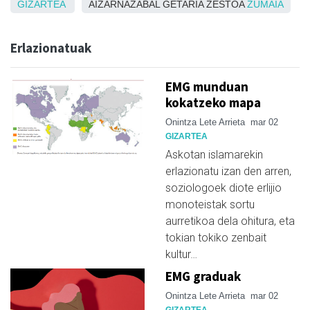
GIZARTEA
AIZARNAZABAL GETARIA ZESTOA
ZUMAIA
Erlazionatuak
EMG munduan
kokatzeko mapa
Onintza Lete Arrieta
mar 02
GIZARTEA
Askotan islamarekin
erlazionatu izan den arren,
soziologoek diote erlijio
monoteistak sortu
aurretikoa dela ohitura, eta
tokian tokiko zenbait
kultur…
EMG graduak
Onintza Lete Arrieta
mar 02
GIZARTEA