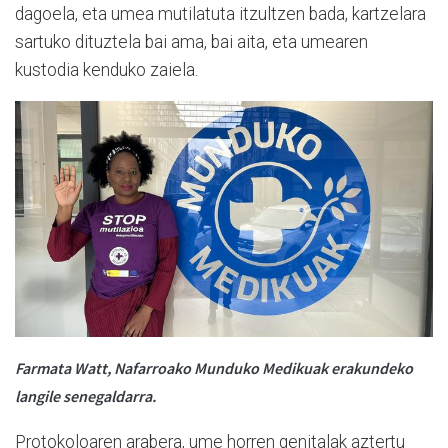
dagoela, eta umea mutilatuta itzultzen bada, kartzelara
sartuko dituztela bai ama, bai aita, eta umearen
kustodia kenduko zaiela.
Farmata Watt, Nafarroako Munduko Medikuak erakundeko
langile senegaldarra.
Protokoloaren arabera, ume horren genitalak aztertu