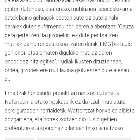
zaiela azaldu du. Mutilazioak dakartzan ondorioez hitz
egiten dutenean, esaterako, mutilazioa jasandako ama
batek baino gehiagok esaten dute ez dutela nahi
beraiek duten sufrimendu hori beren alabentzat. "Gauza
bera gertatzen da gizonekin; ez dute pentsatzen
mutilazioa horrenbestekoa izaten denik, EMG biziraule
gehienoi lotsa ematen digulako mutilazioaren
ondorioez hitz egitea". Irudiak ikusten dituztenean,
ordea, gizonek ere mutilazioa gaitzesten dutela esan
du.
Emaitzak hor daude: proiektua martxan dutenetik
Nafarroan jaiotako neskatorik ez da itzuli mutilatuta
bere gurasoen herrialdetik. Wattentzat horixe da albiste
pozgarriena, eta horrek sortzen dio ilusio gehien
prebentzio eta koordinazio lanean tinko jarraitzeko.