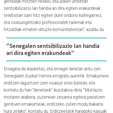
genitalak mozten neskei, eta azken urteetan
sentsibilizazio lan handia ari dira egiten erakundeak:
telebistan sarri hitz egiten dute ondorio kaltegarriez,
eta osasungintzako profesionalek tailerrak eta
hitzaldiak ematen dituzte komunitateetan", azaldu du.
"Senegalen sentsibilizazio lan handia
ari dira egiten erakundeak"
Emagina da ikasketaz, eta emagin lanetan aritu zen
Senegalen Euskal Herrira emigratu aurretik. Emakumeei
erditzen laguntzen zien osasun etxe batean, eta
kontatu du han "denetarik" ikusitakoa dela. "Mutilazio
motaren arabera, zuzenean zesarea egitera pasatzen
genituen emakumeak, erditzeko zuten modu bakarra
hura zelako", kontatu du. Erditzeetatik haragoko kasuak