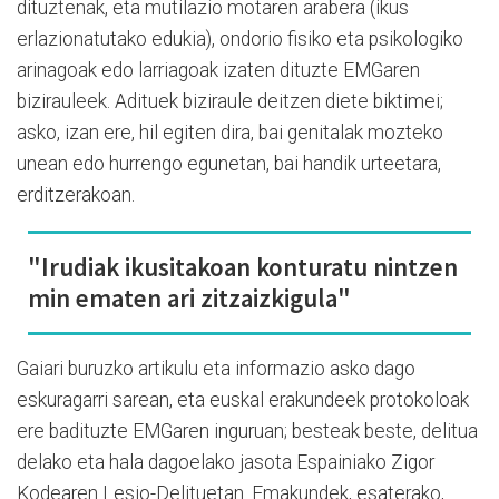
dituztenak, eta mutilazio motaren arabera (ikus
erlazionatutako edukia), ondorio fisiko eta psikologiko
arinagoak edo larriagoak izaten dituzte EMGaren
bizirauleek. Adituek biziraule deitzen diete biktimei;
asko, izan ere, hil egiten dira, bai genitalak mozteko
unean edo hurrengo egunetan, bai handik urteetara,
erditzerakoan.
"Irudiak ikusitakoan konturatu nintzen
min ematen ari zitzaizkigula"
Gaiari buruzko artikulu eta informazio asko dago
eskuragarri sarean, eta euskal erakundeek protokoloak
ere badituzte EMGaren inguruan; besteak beste, delitua
delako eta hala dagoelako jasota Espainiako Zigor
Kodearen Lesio-Delituetan. Emakundek, esaterako,