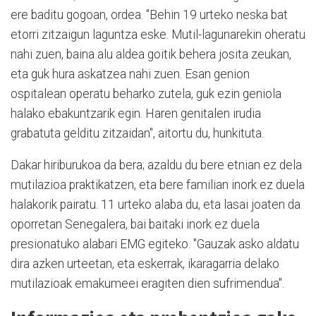
ere baditu gogoan, ordea. "Behin 19 urteko neska bat
etorri zitzaigun laguntza eske. Mutil-lagunarekin oheratu
nahi zuen, baina alu aldea goitik behera josita zeukan,
eta guk hura askatzea nahi zuen. Esan genion
ospitalean operatu beharko zutela, guk ezin geniola
halako ebakuntzarik egin. Haren genitalen irudia
grabatuta gelditu zitzaidan", aitortu du, hunkituta.
Dakar hiriburukoa da bera; azaldu du bere etnian ez dela
mutilazioa praktikatzen, eta bere familian inork ez duela
halakorik pairatu. 11 urteko alaba du, eta lasai joaten da
oporretan Senegalera, bai baitaki inork ez duela
presionatuko alabari EMG egiteko. "Gauzak asko aldatu
dira azken urteetan, eta eskerrak, ikaragarria delako
mutilazioak emakumeei eragiten dien sufrimendua".