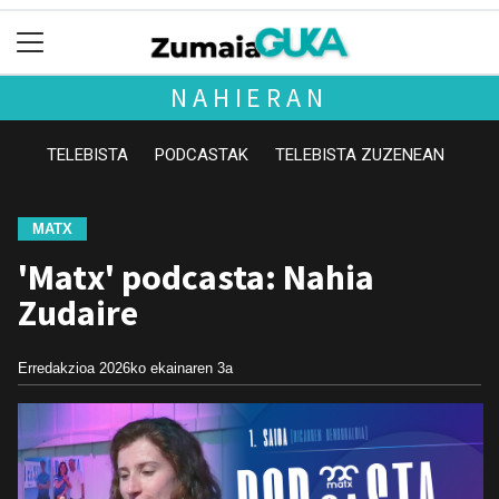
NAHIERAN
TELEBISTA
PODCASTAK
TELEBISTA ZUZENEAN
MATX
'Matx' podcasta: Nahia
Zudaire
Erredakzioa
2026ko ekainaren 3a