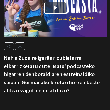
Nahia Zudaire igerilari zubietarra
elkarrizketatu dute 'Matx' podcasteko
bigarren denboraldiaren estreinaldiko
saioan. Goi mailako kirolari horren beste
aldea ezagutu nahi al duzu?