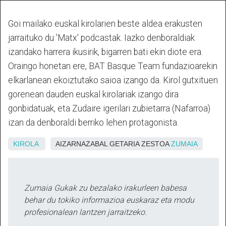
Goi mailako euskal kirolarien beste aldea erakusten
jarraituko du 'Matx' podcastak. Iazko denboraldiak
izandako harrera ikusirik, bigarren bati ekin diote era.
Oraingo honetan ere, BAT Basque Team fundazioarekin
elkarlanean ekoiztutako saioa izango da.
Kirol gutxituen
gorenean dauden euskal kirolariak izango dira
gonbidatuak, eta Zudaire igerilari zubietarra (Nafarroa)
izan da denboraldi berriko lehen protagonista.
KIROLA
AIZARNAZABAL GETARIA ZESTOA
ZUMAIA
Zumaia Gukak zu bezalako irakurleen babesa
behar du tokiko informazioa euskaraz eta modu
profesionalean lantzen jarraitzeko.