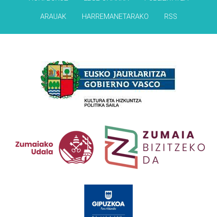
ARAUAK
HARREMANETARAKO
RSS
Babesleak